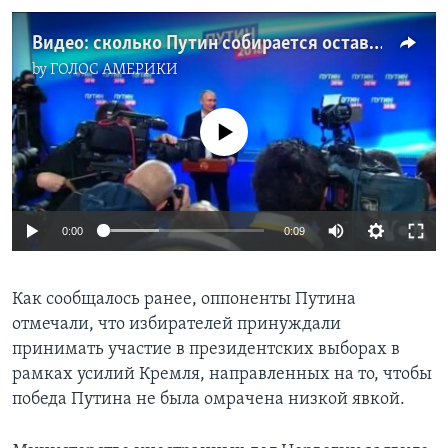
Видео: сколько Путин собирается оставаться у власти?
by
ГОЛОС АМЕРИКИ
No media source currently available
0:00
0:09
Как сообщалось ранее, оппоненты Путина
отмечали, что избирателей принуждали
принимать участие в президентских выборах в
рамках усилий Кремля, направленных на то, чтобы
победа Путина не была омрачена низкой явкой.