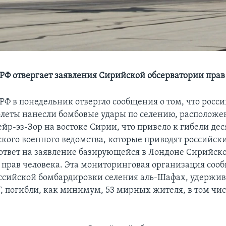
Ф отвергает заявления Сирийской обсерватории прав
Ф в понедельник отвергло сообщения о том, что росс
леты нанесли бомбовые удары по селению, расположе
йр-эз-Зор на востоке Сирии, что привело к гибели дес
ского военного ведомства, которые приводят российск
 ответ на заявление базирующейся в Лондоне Сирийск
 прав человека. Эта мониторинговая организация сооб
оссийской бомбардировки селения аль-Шафах, удержи
, погибли, как минимум, 53 мирных жителя, в том числ