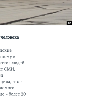
 человека
ийские
нному в
ятков людей.
ие СМИ,
ой
щила, что в
ваемого
е – более 20