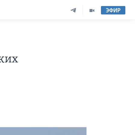
ЭФИР
ских