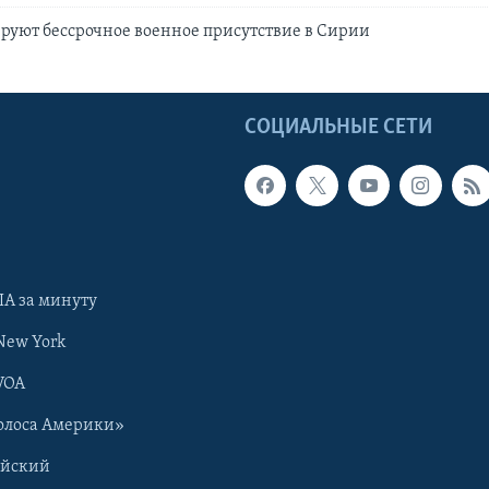
руют бессрочное военное присутствие в Сирии
Ы
СОЦИАЛЬНЫЕ СЕТИ
А за минуту
New York
VOA
олоса Америки»
ийский