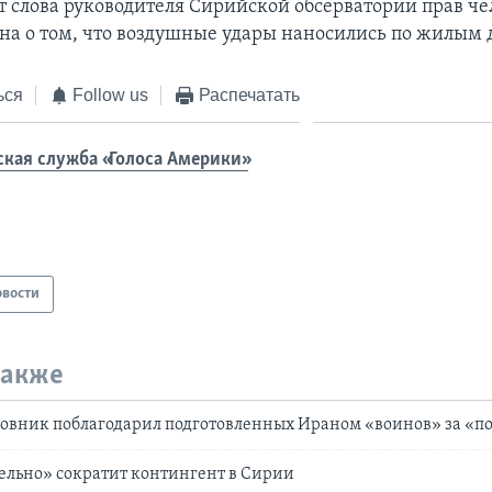
 слова руководителя Сирийской обсерватории прав че
на о том, что воздушные удары наносились по жилым 
ься
Follow us
Распечатать
ская служба «Голоса Америки»
овости
также
овник поблагодарил подготовленных Ираном «воинов» за «п
ельно» сократит контингент в Сирии