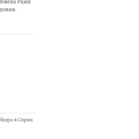
ловека Рами
домам.
обеду» в Сирии