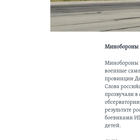
Минобороны Р
Минобороны Р
военные само
провинции Де
Слова россий
прозвучали в
обсерватории
результате р
боевиками ИГ
детей.