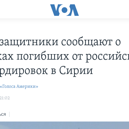
защитники сообщают о
ках погибших от россий
рдировок в Сирии
 «Голоса Америки»
21:02
ься