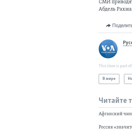
СМИ приводят
Абдель Рахма
Поделит
Рус
This item is part of
В мире
Н
Читайте 
Афганский чин
Россия «значит