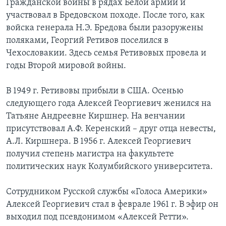
Гражданской войны в рядах Белой армии и
участвовал в Бредовском походе. После того, как
войска генерала Н.Э. Бредова были разоружены
поляками, Георгий Ретивов поселился в
Чехословакии. Здесь семья Ретивовых провела и
годы Второй мировой войны.
В 1949 г. Ретивовы прибыли в США. Осенью
следующего года Алексей Георгиевич женился на
Татьяне Андреевне Киршнер. На венчании
присутствовал А.Ф. Керенский – друг отца невесты,
А.Л. Киршнера. В 1956 г. Алексей Георгиевич
получил степень магистра на факультете
политических наук Колумбийского университета.
Сотрудником Русской службы «Голоса Америки»
Алексей Георгиевич стал в феврале 1961 г. В эфир он
выходил под псевдонимом «Алексей Ретти».