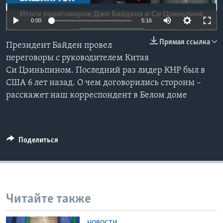
Learning English
0:00
5:16
Прямая ссылка
СОЦИАЛЬНЫЕ СЕТИ
Президент Байден провел
переговоры с руководителем Китая
Си Цзиньпином. Последний раз лидер КНР был в
США 6 лет назад. О чем договорились стороны –
Языки
расскажет наш корреспондент в Белом доме
Поделиться
Читайте также