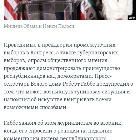
Learning English
Мишель Обама и Нэнси Пелоси
СОЦИАЛЬНЫЕ СЕТИ
Проводимые в преддверии промежуточных
выборов в Конгресс, а также губернаторских
Языки
выборов, опросы общественного мнения
продолжают демонстрировать преимущество
республиканцев над демократами. Пресс-
секретарь Белого дома Роберт Гиббс предупредил о
том, что может возникнуть тупиковая ситуация и
напомнил об искусстве выигрывать всеми
возможными способами.
Гиббс заявил об этом журналистам во вторник,
когда его спросили о реакции на недавние
комментарии лидера республиканского