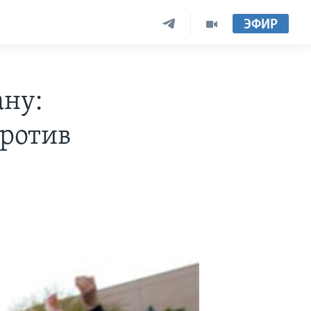
ЭФИР
ану:
против