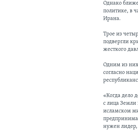
Однако ближе
политике, в 
Ирана.
Трое из четы
подвергли кр
жесткого давл
Одним из них
согласно нац
республиканс
«Когда дело 
с лица Земли
исламском мир
предпринимае
нужен лидер, 