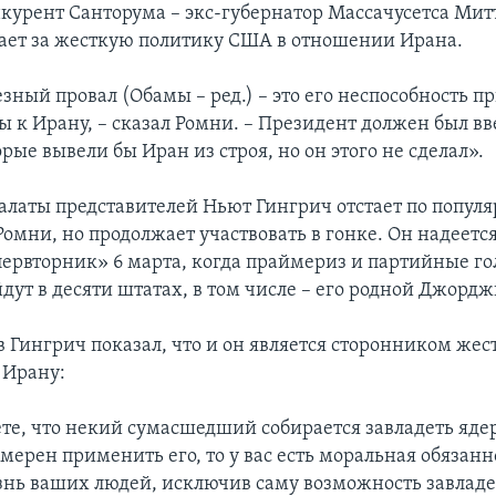
курент Санторума – экс-губернатор Массачусетса Мит
ает за жесткую политику США в отношении Ирана.
зный провал (Обамы – ред.) – это его неспособность п
 к Ирану, – сказал Ромни. – Президент должен был вв
рые вывели бы Иран из строя, но он этого не сделал».
алаты представителей Ньют Гингрич отстает по популя
Ромни, но продолжает участвовать в гонке. Он надеетс
первторник» 6 марта, когда праймериз и партийные г
дут в десяти штатах, в том числе – его родной Джордж
в Гингрич показал, что и он является сторонником жес
 Ирану:
ете, что некий сумасшедший собирается завладеть яд
мерен применить его, то у вас есть моральная обязанн
нь ваших людей, исключив саму возможность завлад