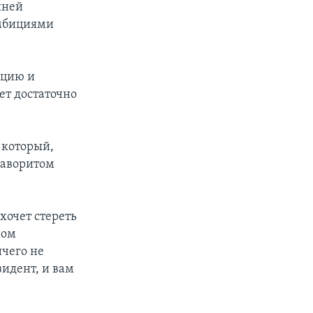
шней
амбициями
ицию и
ет достаточно
 который,
фаворитом
хочет стереть
ном
ичего не
идент, и вам