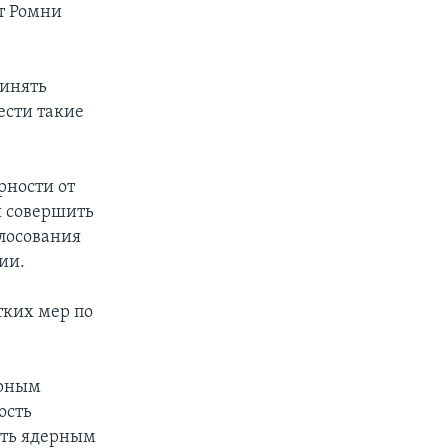
т Ромни
ринять
ести такие
рности от
я совершить
олосования
ии.
тких мер по
ерным
ость
еть ядерным