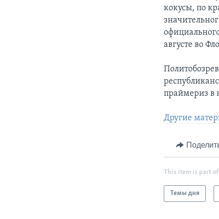
кокусы, по кр
значительног
официального
августе во Фл
Политобозрев
республиканс
праймериз в 
Другие матер
Поделит
This item is part of
Темы дня