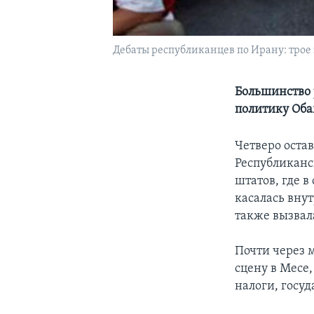
Дебаты республиканцев по Ирану: трое 
Большинство 
политику Оба
Четверо оста
Республиканс
штатов, где 
касалась вну
также вызвал
Почти через 
сцену в Месе
налоги, госу