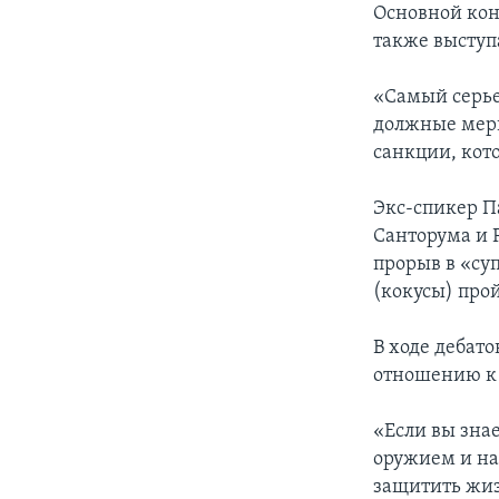
Основной кон
также выступ
«Самый серье
должные меры
санкции, кото
Экс-спикер П
Санторума и 
прорыв в «су
(кокусы) прой
В ходе дебато
отношению к
«Если вы зна
оружием и на
защитить жиз