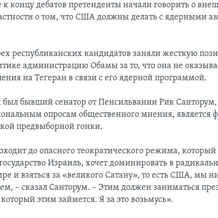
 к концу дебатов претенденты начали говорить о вне
частности о том, что США должны делать с ядерными 
рех республиканских кандидатов заняли жесткую поз
итике администрацию Обамы за то, что она не оказыва
ения на Тегеран в связи с его ядерной программой.
 был бывший сенатор от Пенсильвании Рик Санторум,
иональным опросам общественного мнения, является 
кой предвыборной гонки.
доходит до опасного теократического режима, который 
 государство Израиль, хочет доминировать в радикаль
е и взяться за «великого Сатану», то есть США, мы н
м, – сказал Санторум. – Этим должен заниматься през
который этим займется. Я за это возьмусь».