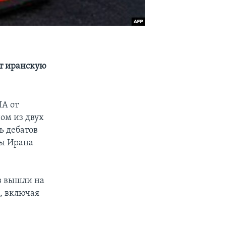
т иранскую
ША от
ом из двух
ь дебатов
мы Ирана
в вышли на
, включая