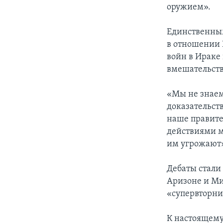
оружием».
Единственным
в отношении 
войн в Ираке
вмешательств
«Мы не знаем,
доказательств
наше правител
действиями мы
им угрожают
Дебаты стали
Аризоне и Ми
«супервторни
К настоящему