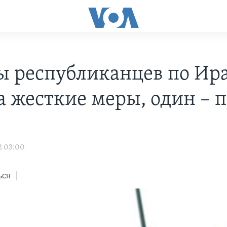
ы республиканцев по Ир
за жесткие меры, один – 
2 03:00
ься