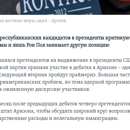
за жесткие меры, один – против
республиканских кандидатов в президенты критикую
мы и лишь Рон Пол занимает другую позицию
вшихся претендентов на выдвижение в президенты С
кой партии приняли участие в дебатах в Аризоне – одн
в следующий вторник пройдут праймериз. Большая част
триамериканских проблем, но тема ядерной програм
а оживленную дискуссию участников.
месяц после предыдущих дебатов четверо претенденто
, штат Аризона, чтобы обсудить широкий круг вопросов
дарственные расходы и нелегальную иммиграцию.