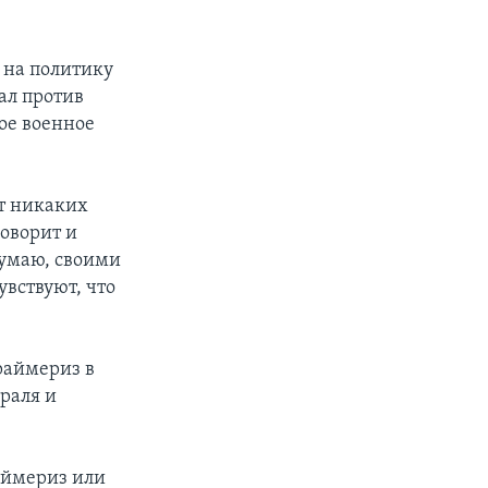
 на политику
ал против
ое военное
ет никаких
говорит и
 думаю, своими
увствуют, что
раймериз в
раля и
аймериз или