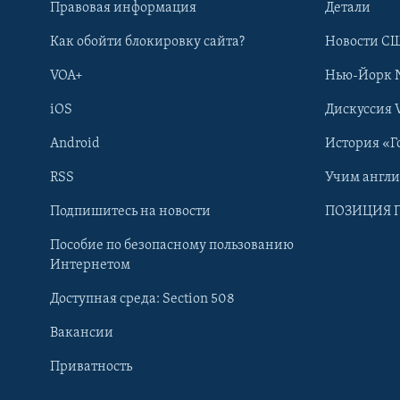
Правовая информация
Детали
Как обойти блокировку сайта?
Новости СШ
VOA+
Нью-Йорк 
iOS
Дискуссия 
Android
История «Г
RSS
Учим англ
Learning English
Подпишитесь на новости
ПОЗИЦИЯ 
Пособие по безопасному пользованию
СОЦИАЛЬНЫЕ СЕТИ
Интернетом
Доступная среда: Section 508
Вакансии
Приватность
Языки