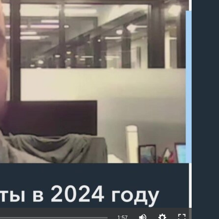
able
1:57