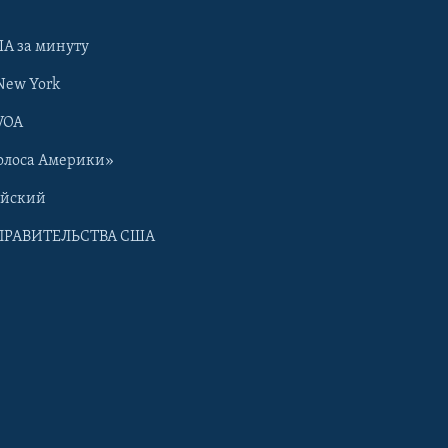
А за минуту
New York
VOA
олоса Америки»
ийский
ПРАВИТЕЛЬСТВА США