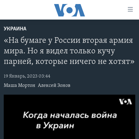
Линки
доступности
Перейти
УКРАИНА
на
ГЛАВНОЕ
«На бумаге у России вторая армия
основной
ПРОГРАММЫ
контент
мира. Но я видел только кучу
ПРОЕКТЫ
Перейти
АМЕРИКА
парней, которые ничего не хотят»
к
ЭКСПЕРТИЗА
НОВОСТИ ЗА МИНУТУ
УЧИМ АНГЛИЙСКИЙ
основной
19 Январь, 2023 03:44
ИНТЕРВЬЮ
ИТОГИ
НАША АМЕРИКАНСКАЯ ИСТОРИЯ
навигации
Маша Мортон
Алексей Зонов
Перейти
ФАКТЫ ПРОТИВ ФЕЙКОВ
ПОЧЕМУ ЭТО ВАЖНО?
А КАК В АМЕРИКЕ?
в
ЗА СВОБОДУ ПРЕССЫ
ДИСКУССИЯ VOA
АРТЕФАКТЫ
поиск
УЧИМ АНГЛИЙСКИЙ
ДЕТАЛИ
АМЕРИКАНСКИЕ ГОРОДКИ
ВИДЕО
НЬЮ-ЙОРК NEW YORK
ТЕСТЫ
ПОДПИСКА НА НОВОСТИ
АМЕРИКА. БОЛЬШОЕ ПУТЕШЕСТВИЕ