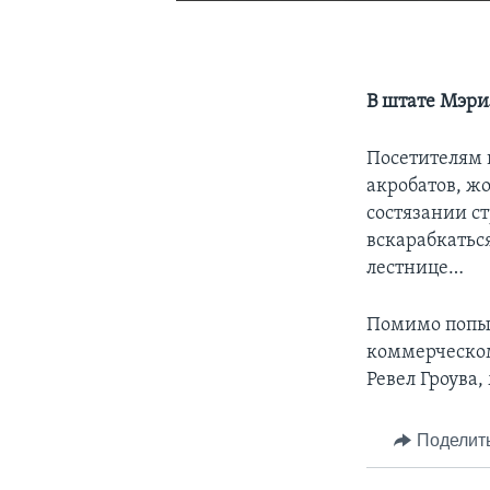
В штате Мэри
Посетителям 
акробатов, ж
состязании ст
вскарабкатьс
лестнице…
Помимо попыт
коммерческом
Ревел Гроува,
Поделит