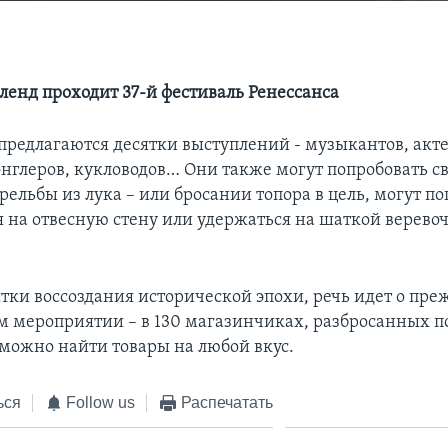
ленд проходит 37-й фестиваль Ренессанса
предлагаются десятки выступлений - музыкантов, акте
онглеров, кукловодов… Они также могут попробовать с
рельбы из лука – или бросании топора в цель, могут п
я на отвесную стену или удержаться на шаткой верево
ки воссоздания исторической эпохи, речь идет о преж
 мероприятии – в 130 магазинчиках, разбросанных п
 можно найти товары на любой вкус.
ься
Follow us
Распечатать