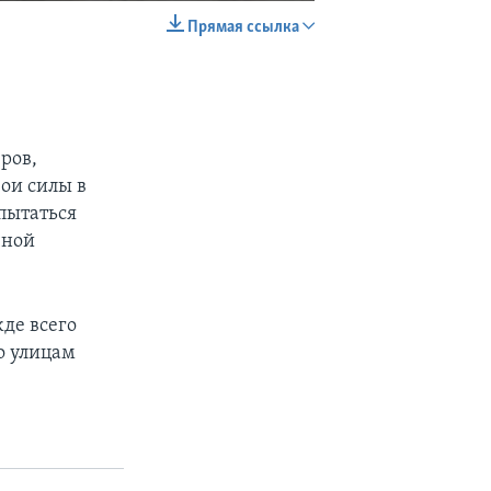
Прямая ссылка
EMBED
SHARE
ров,
вои силы в
опытаться
чной
де всего
о улицам