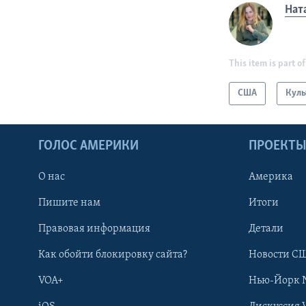
Нат
This item is part of
США
Куль
ГОЛОС АМЕРИКИ
ПРОЕКТ
О нас
Америка
Пишите нам
Итоги
Правовая информация
Детали
Как обойти блокировку сайта?
Новости СШ
VOA+
Нью-Йорк 