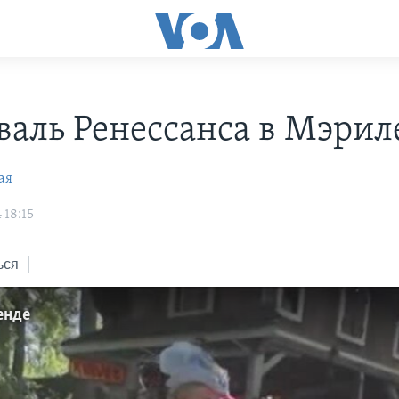
валь Ренессанса в Мэрил
ая
 18:15
ься
енде