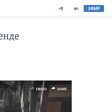
ЭФИР
енде
EMBED
SHARE