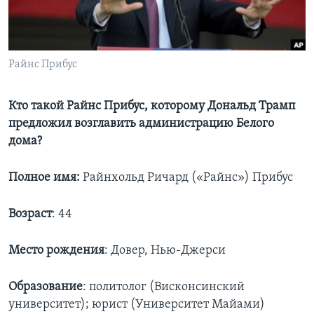
Learning English
СОЦИАЛЬНЫЕ СЕТИ
Райнс Прибус
Кто такой Райнс Прибус, которому Дональд Трамп
предложил возглавить администрацию Белого
Языки
дома?
Полное имя:
Райнхольд Ричард («Райнс») Прибус
Возраст
: 44
Место рождения
: Довер, Нью-Джерси
Образование
: политолог (Висконсинский
университет); юрист (Университет Майами)