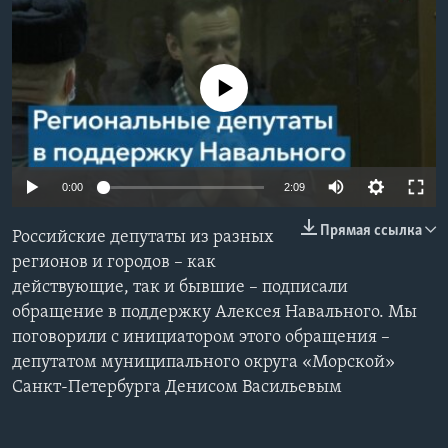
Learning English
No media source currently available
СОЦИАЛЬНЫЕ СЕТИ
Языки
0:00
2:09
Прямая ссылка
Российские депутаты из разных
регионов и городов – как
действующие, так и бывшие – подписали
обращение в поддержку Алексея Навального. Мы
поговорили с инициатором этого обращения –
депутатом муниципального округа «Морской»
Санкт-Петербурга Денисом Васильевым