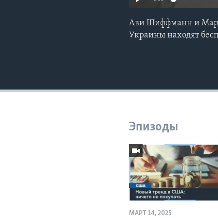
Ави Шиффманн и Марк
Украины находят бесп
Эпизоды
МАРТ 14, 2025