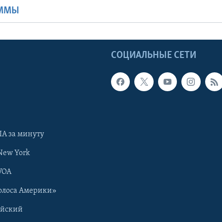
АММЫ
Ы
СОЦИАЛЬНЫЕ СЕТИ
А за минуту
New York
VOA
олоса Америки»
ийский