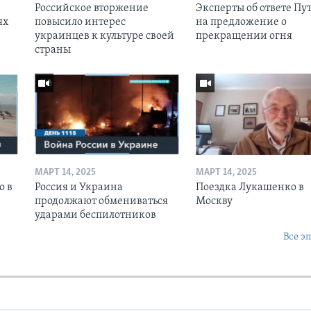
Российское вторжение
Эксперты об ответе Пу
ях
повысило интерес
на предложение о
украинцев к культуре своей
прекращении огня
страны
МАРТ 14, 2025
МАРТ 14, 2025
о в
Россия и Украина
Поездка Лукашенко в
продолжают обмениваться
Москву
ударами беспилотников
Все э
Ы