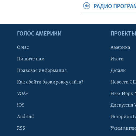
РАДИО ПРОГР
ГОЛОС АМЕРИКИ
ПРОЕКТ
О нас
Америка
Пишите нам
Итоги
Правовая информация
Детали
Как обойти блокировку сайта?
Новости СШ
VOA+
Нью-Йорк 
iOS
Дискуссия 
Android
История «Г
RSS
Учим англ