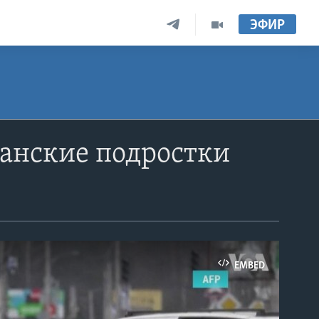
ЭФИР
анские подростки
EMBED