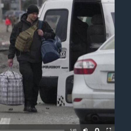
able
5:49