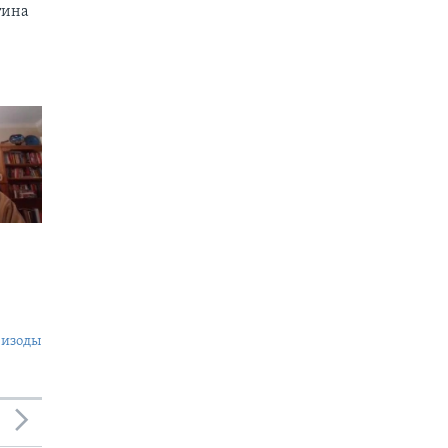
тина
пизоды