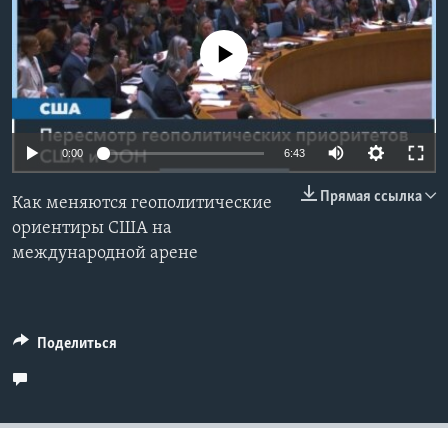
Learning English
No media source currently available
СОЦИАЛЬНЫЕ СЕТИ
Auto
0:00
6:43
Языки
240p
Прямая ссылка
Как меняются геополитические
360p
ориентиры США на
международной арене
480p
Auto
240p
360p
480p
720p
720p
1080p
1080p
Поделиться