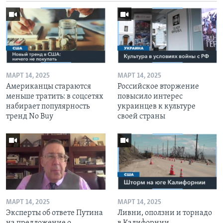
МАРТ 14, 2025
МАРТ 14, 2025
Американцы стараются
Российское вторжение
меньше тратить: в соцсетях
повысило интерес
набирает популярность
украинцев к культуре
тренд No Buy
своей страны
МАРТ 14, 2025
МАРТ 14, 2025
Эксперты об ответе Путина
Ливни, оползни и торнадо
на предложение о
в Калифорнии