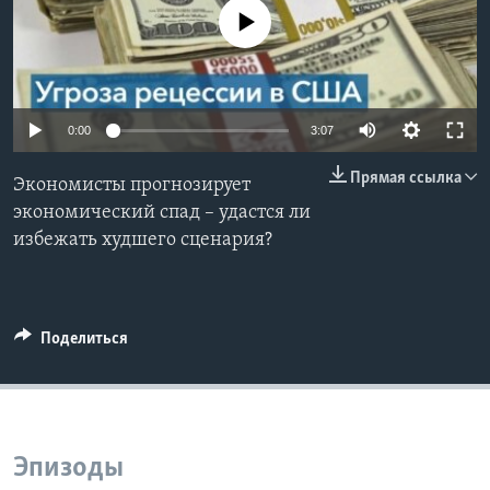
No media source currently available
Learning English
СОЦИАЛЬНЫЕ СЕТИ
0:00
3:07
Прямая ссылка
Экономисты прогнозирует
Языки
экономический спад – удастся ли
избежать худшего сценария?
Поделиться
Эпизоды