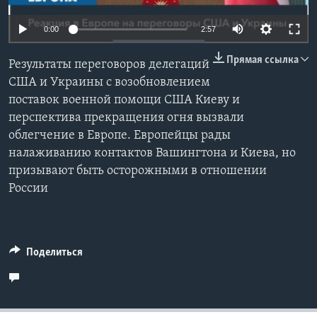
Learning English
Auto
0:00
2:57
240p
Прямая ссылка
СОЦИАЛЬНЫЕ СЕТИ
Результаты переговоров делегаций
360p
США и Украины с возобновлением
поставок военной помощи США Киеву и
480p
Auto
240p
360p
480p
перспектива прекращения огня вызвали
720p
Языки
облегчение в Европе. Европейцы рады
720p
1080p
1080p
налаживанию контактов Вашингтона и Киева, но
призывают быть осторожными в отношении
России
Поделиться