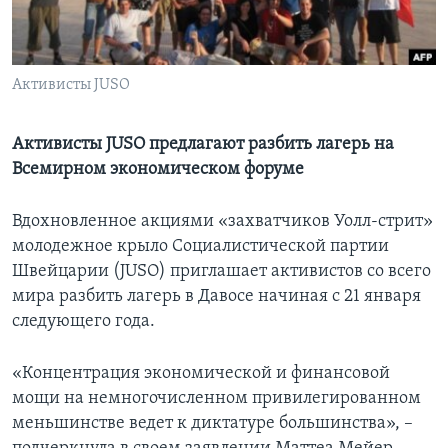
Learning English
Активисты JUSO
СОЦИАЛЬНЫЕ СЕТИ
Активисты JUSO предлагают разбить лагерь на
Всемирном экономическом форуме
Языки
Вдохновленное акциями «захватчиков Уолл-стрит»
молодежное крыло Социалистической партии
Швейцарии (JUSO) приглашает активистов со всего
мира разбить лагерь в Давосе начиная с 21 января
следующего года.
«Концентрация экономической и финансовой
мощи на немногочисленном привилегированном
меньшинстве ведет к диктатуре большинства», –