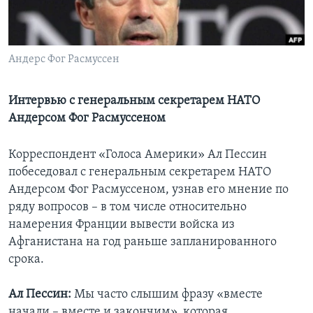
Learning English
Андерс Фог Расмуссен
СОЦИАЛЬНЫЕ СЕТИ
Интервью c генеральным секретарем НАТО
Андерсом Фог Расмуссеном
Языки
Корреспондент «Голоса Америки» Ал Пессин
побеседовал с генеральным секретарем НАТО
Андерсом Фог Расмуссеном, узнав его мнение по
ряду вопросов – в том числе относительно
намерения Франции вывести войска из
Афганистана на год раньше запланированного
срока.
Ал Пессин:
Мы часто слышим фразу «вместе
начали – вместе и закончим», которая