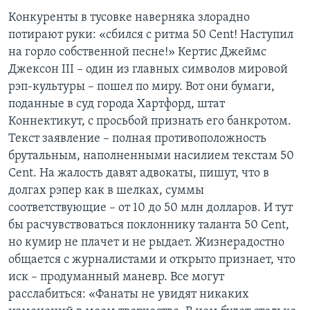
Конкуренты в тусовке наверняка злорадно
потирают руки: «сбился с ритма 50 Cent! Наступил
на горло собственной песне!» Кертис Джеймс
Джексон III – один из главных символов мировой
рэп-культуры – пошел по миру. Вот они бумаги,
поданные в суд города Хартфорд, штат
Коннектикут, с просьбой признать его банкротом.
Текст заявление – полная противоположность
брутальным, наполненными насилием текстам 50
Cent. На жалость давят адвокаты, пишут, что в
долгах рэпер как в шелках, суммы
соответствующие – от 10 до 50 млн долларов. И тут
бы расчувствоваться поклоннику таланта 50 Cent,
но кумир не плачет и не рыдает. Жизнерадостно
общается с журналистами и открыто признает, что
иск – продуманный маневр. Все могут
расслабиться: «Фанаты не увидят никаких