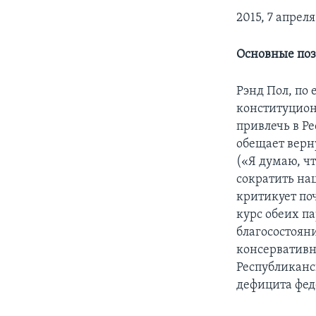
2015, 7 апрел
Основные по
Рэнд Пол, по
конституцион
привлечь в Р
обещает верн
(«Я думаю, ч
сократить на
критикует по
курс обеих п
благосостоян
консервативн
Республиканс
дефицита феде