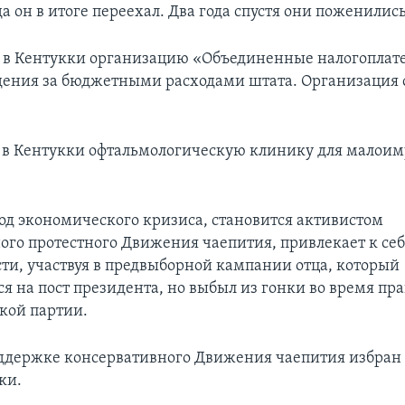
а он в итоге переехал. Два года спустя они поженились
ет в Кентукки организацию «Объединенные налогоплат
ения за бюджетными расходами штата. Организация 
ет в Кентукки офтальмологическую клинику для малои
иод экономического кризиса, становится активистом
ого протестного Движения чаепития, привлекает к се
ти, участвуя в предвыборной кампании отца, который
ся на пост президента, но выбыл из гонки во время пр
кой партии.
оддержке консервативного Движения чаепития избран 
ки.