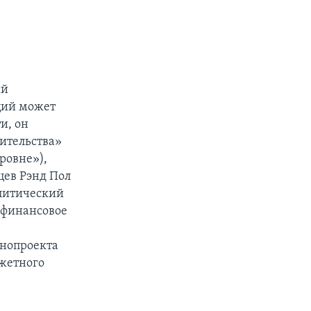
ый
ций может
и, он
ительства»
ровне»),
цев Рэнд Пол
олитический
 финансовое
онопроекта
жетного