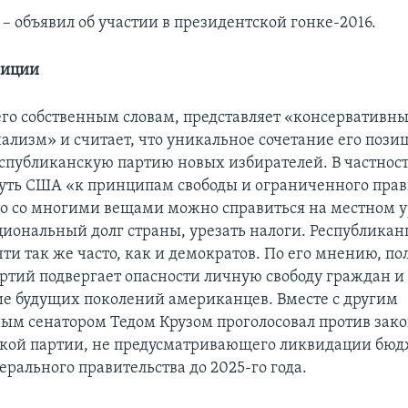
я – объявил об участии в президентской гонке-2016.
зиции
 его собственным словам, представляет «консервативн
ализм» и считает, что уникальное сочетание его пози
еспубликанскую партию новых избирателей. В частност
уть США «к принципам свободы и ограниченного прав
то со многими вещами можно справиться на местном у
циональный долг страны, урезать налоги. Республикан
чти так же часто, как и демократов. По его мнению, п
артий подвергает опасности личную свободу граждан и
ие будущих поколений американцев. Вместе с другим
ым сенатором Тедом Крузом проголосовал против зак
кой партии, не предусматривающего ликвидации бюд
рального правительства до 2025-го года.