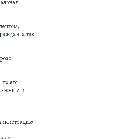
ральная
дентом,
раждан, а так
грозе
 по его
рисяжным и
администрацию
в» и