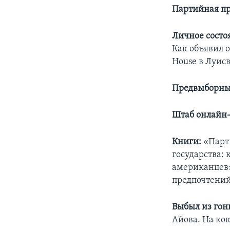
Партийная п
Личное состо
Как объявил о
House в Луис
Предвыборны
Штаб онлайн
Книги:
«Парт
государства:
американцев»
предпочтений
Выбыл из гон
Айова. На кок