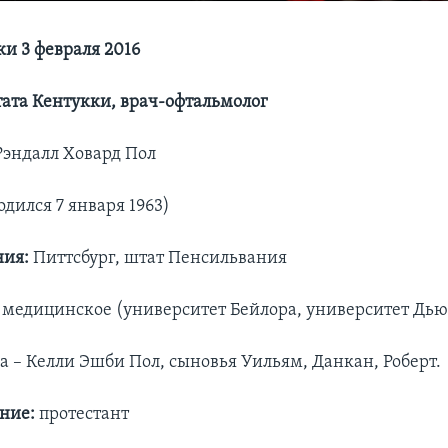
ки 3 февраля 2016
тата Кентукки, врач-офтальмолог
Рэндалл Ховард Пол
одился 7 января 1963)
ния:
Питтсбург, штат Пенсильвания
:
медицинское (университет Бейлора, университет Дью
а – Келли Эшби Пол, сыновья Уильям, Данкан, Роберт.
ние:
протестант