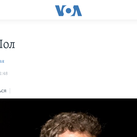
Пол
ая
1:48
ься