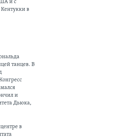
США и с
 Кентукки в
Рональда
цей танцев. В
д
 Конгресс
имался
ончил и
итета Дьюка,
центре в
штата