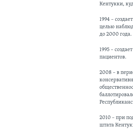
Кентукки, куд
1994 – созда
целью наблюд
до 2000 года.
1995 – созда
пациентов.
2008 – в пер
консервативн
общественнос
баллотировал
Республиканс
2010 – при п
штата Кентук