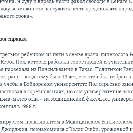
нчена. Я буду и впредь нести факел свободы в Сенате 
жду возможности заслужить честь представлять народ
дного срока».​
ая справка
 третьим ребенком из пяти в семье врача-гинеколога 
 Кэрол Пол, которая работала секретаршей и учительни
мья переехала из Пенсильвании в Техас. Политикой Рэн
ся рано – когда ему было 13 лет, его отец был избран в
я учебы в Бейлорском университете Пол серьезно зан
частвовал в соревнованиях, но сам университет не зак
альма-матер отца – на медицинский факультет универс
ончил в 1988 г.
и хирургом-практикантом в Медицинском Баптистском 
т Джорджия, познакомился с Келли Эшби, уроженкой 