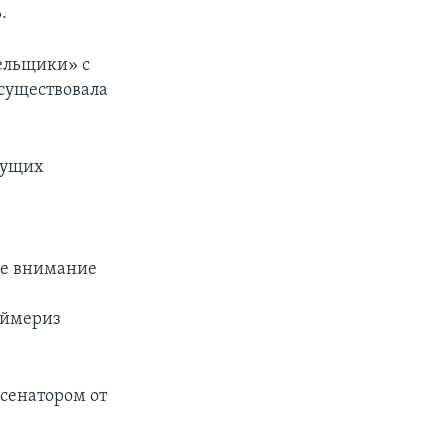
.
ельщики» с
существовала
мущих
бе внимание
аймериз
сенатором от