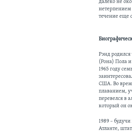
далеко не око
нетерпением 
течение еще о
Биографическ
Рэнд родился
(Рона) Пола и
1965 году се
заинтересовал
США. Во врем
плаванием, у
перевелся в 
который он ок
1989 – будуч
Атланте, шта