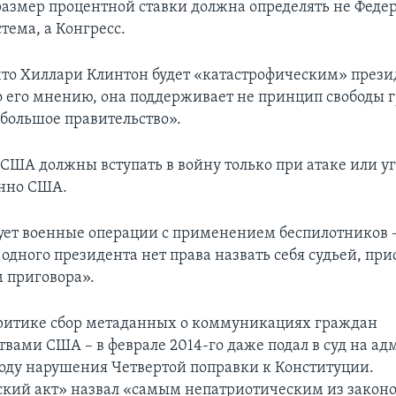
 размер процентной ставки должна определять не Феде
тема, а Конгресс.
что Хиллари Клинтон будет «катастрофическим» прези
по его мнению, она поддерживает не принцип свободы г
большое правительство».
 США должны вступать в войну только при атаке или у
енно США.
ует военные операции с применением беспилотников –
 одного президента нет права назвать себя судьей, п
 приговора».
ритике сбор метаданных о коммуникациях граждан
твами США – в феврале 2014-го даже подал в суд на 
оду нарушения Четвертой поправки к Конституции.
кий акт» назвал «самым непатриотическим из законо