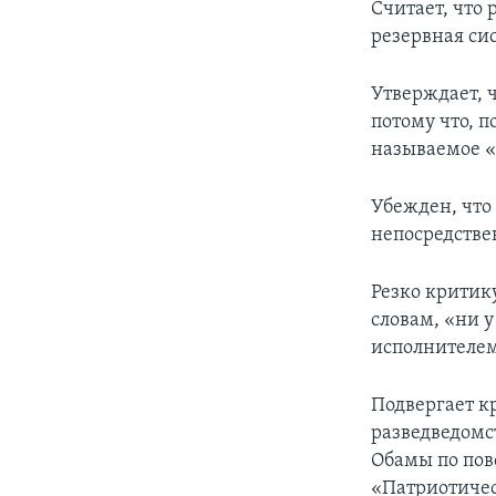
Считает, что
резервная сис
Утверждает, 
потому что, 
называемое «
Убежден, что
непосредств
Резко критик
словам, «ни у
исполнителем
Подвергает к
разведведомс
Обамы по пов
«Патриотичес