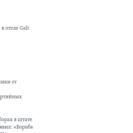
в отеле Galt
чики от
партийных
борах в штате
явил: «Борьба