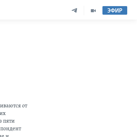
ЭФИР
иваются от
них
з пяти
спондент
не и