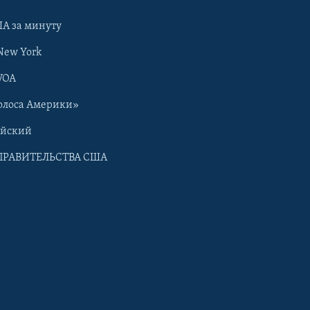
А за минуту
New York
VOA
олоса Америки»
ийский
ПРАВИТЕЛЬСТВА США