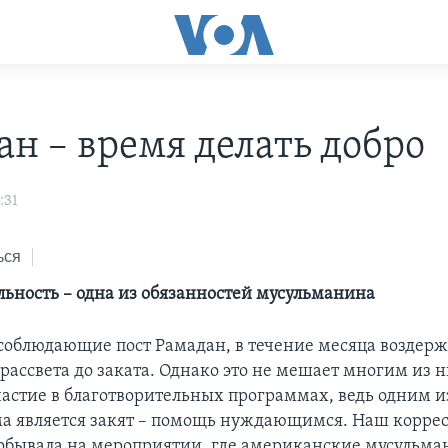
ан – время делать добро
:31
ься
льность – одна из обязанностей мусульманина
соблюдающие пост Рамадан, в течение месяца воздерж
 рассвета до заката. Однако это не мешает многим из 
астие в благотворительных программах, ведь одним и
ма является закят – помощь нуждающимся. Наш корре
обывала на мероприятии, где американские мусульма