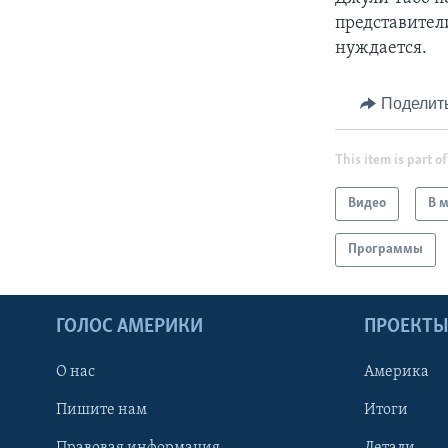
представител
нуждается.
Поделит
This item is part of
Видео
В 
Программы
ГОЛОС АМЕРИКИ
ПРОЕКТ
О нас
Америка
Пишите нам
Итоги
Правовая информация
Детали