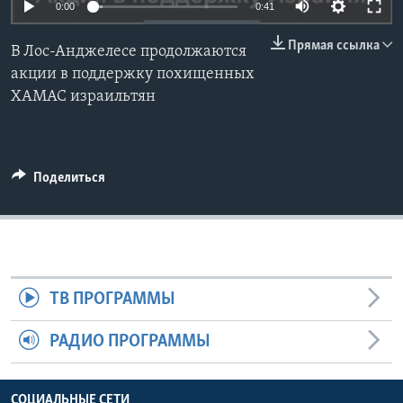
0:00
0:41
Learning English
Прямая ссылка
В Лос-Анджелесе продолжаются
акции в поддержку похищенных
СОЦИАЛЬНЫЕ СЕТИ
ХАМАС израильтян
Языки
Поделиться
ТВ ПРОГРАММЫ
РАДИО ПРОГРАММЫ
СОЦИАЛЬНЫЕ СЕТИ