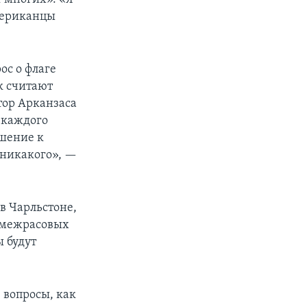
американцы
ос о флаге
к считают
тор Арканзаса
, каждого
ошение к
 никакого», —
в Чарльстоне,
ы межрасовых
ы будут
е вопросы, как