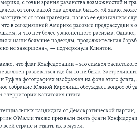
Америке, с точки зрения равенства возможностей и г
далека от того, какой она должна быть». «Я знаю, мож
махнуться от этой трагедии, назвав ее единичным слу
о, что в сегодняшней Америке расовые предрассудки в 
ошлом, и что нет более узаконенного расизма. Однако,
лия и наши большие надежды, продолжительная борьб
еко не завершена», — подчеркнула Клинтон.
также, что флаг Конфедерации – это символ расистског
не должен развеваться где бы то ни было. Застреливши
н Руф на фотографиях изображен на фоне этого флага, 
ное собрание Южной Каролины обсуждает вопрос об у
 с территории Капитолия штата.
отенциальных кандидата от Демократической партии,
ртин О'Мэлли также призвали снять флаги Конфедерац
 всей стране и отдать их в музеи.