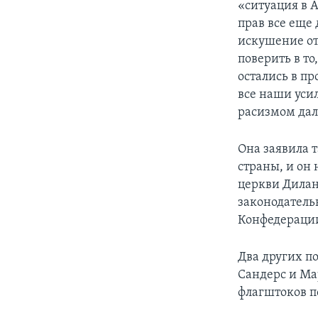
«ситуация в 
прав все еще 
искушение от
поверить в т
остались в пр
все наши уси
расизмом дал
Она заявила 
страны, и он 
церкви Дилан
законодатель
Конфедерации
Два других п
Сандерс и Ма
флагштоков по