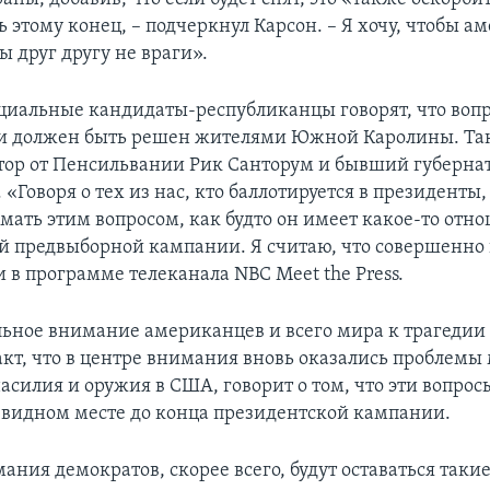
 этому конец, – подчеркнул Карсон. – Я хочу, чтобы 
ы друг другу не враги».
циальные кандидаты-республиканцы говорят, что вопр
и должен быть решен жителями Южной Каролины. Та
ор от Пенсильвании Рик Санторум и бывший губерна
«Говоря о тех из нас, кто баллотируется в президенты
мать этим вопросом, как будто он имеет какое-то отн
ой предвыборной кампании. Я считаю, что совершенно
 в программе телеканала NBC Meet the Press.
льное внимание американцев и всего мира к трагедии 
факт, что в центре внимания вновь оказались проблем
силия и оружия в США, говорит о том, что эти вопрос
а видном месте до конца президентской кампании.
ания демократов, скорее всего, будут оставаться таки