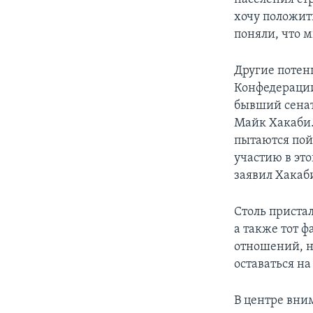
хочу положить
поняли, что м
Другие потен
Конфедераци
бывший сенат
Майк Хакаби. 
пытаются пой
участию в эт
заявил Хакаби
Столь приста
а также тот 
отношений, на
оставаться н
В центре вним