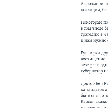
Афроамерикан
коалиции, бл
Некоторые по
в том числе 
трагедию в Ча
и нам нужно 
Буш и ряд др
восхищение 
этот флаг, од
губернатор н
Доктор Бен К
кандидатов о
быть снят, от
Карсон сказал
населения стр