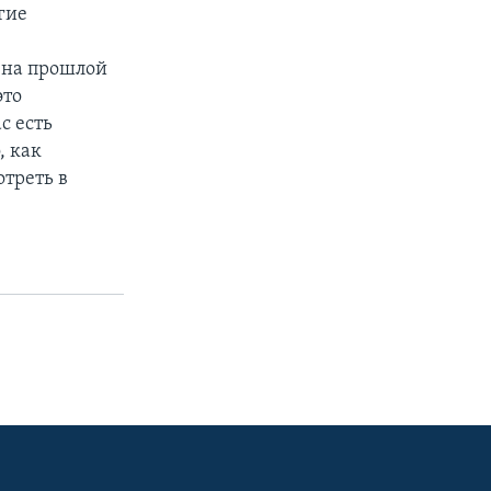
гие
 на прошлой
это
с есть
, как
треть в