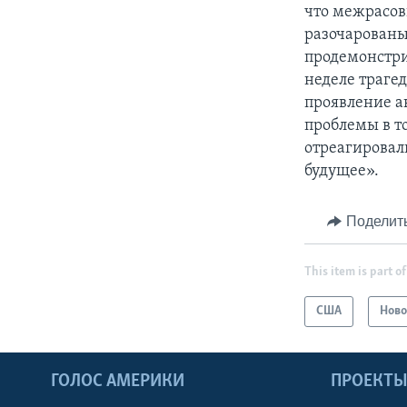
что межрасов
разочарованы 
продемонстр
неделе трагед
проявление ак
проблемы в то
отреагировал
будущее».
Поделит
This item is part of
США
Ново
ГОЛОС АМЕРИКИ
ПРОЕКТ