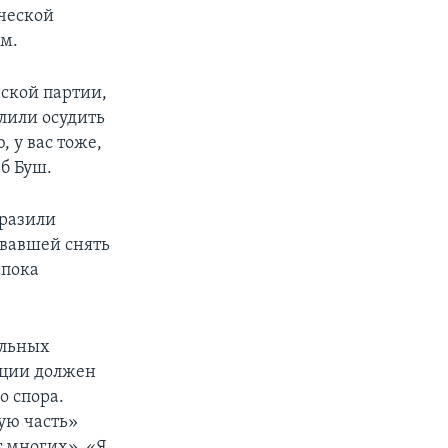
ческой
м.
ской партии,
лили осудить
, у вас тоже,
б Буш.
ыразили
вавшей снять
 пока
альных
ации должен
о спора.
ную часть»
т многих». «Я