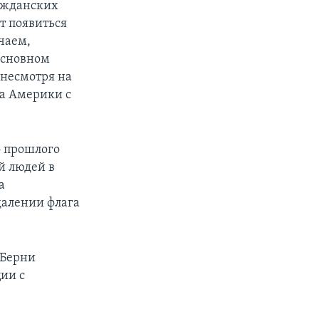
ражданских
ет появиться
чаем,
основном
 несмотря на
а Америки с
о прошлого
й людей в
а
далении флага
 Берни
ии с