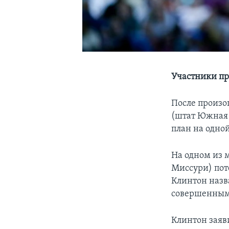
Участники пр
После произо
(штат Южная
план на одно
На одном из 
Миссури) пот
Клинтон назв
совершенным
Клинтон заяви