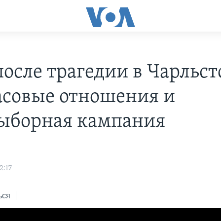
осле трагедии в Чарльст
совые отношения и
ыборная кампания
2:17
ься