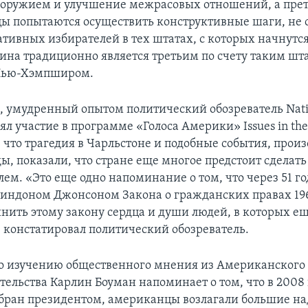
 оружием и улучшение межрасовых отношений, а пре
ы попытаются осуществить конструктивные шаги, не 
ативных избирателей в тех штатах, с которых начнутс
на традиционно является третьим по счету таким шта
 Нью-Хэмпширом.
, умудренный опытом политический обозреватель Natio
л участие в программе «Голоса Америки» Issues in the
, что трагедия в Чарльстоне и подобные события, прои
ды, показали, что стране еще многое предстоит сделат
ем. «Это еще одно напоминание о том, что через 51 го
индоном Джонсоном Закона о гражданских правах 196
инить этому закону сердца и души людей, в которых е
– констатировал политический обозреватель.
о изучению общественного мнения из Американского
ельства Карлин Боуман напоминает о том, что в 2008 г
бран президентом, американцы возлагали большие на