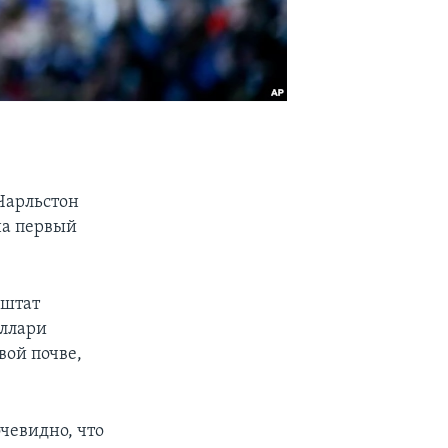
Чарльстон
на первый
(штат
иллари
вой почве,
очевидно, что