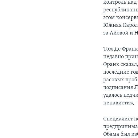
контроль над
республиканц
этом консерв
Южная Кароли
за Айовой и
Том Де Франк
недавно приня
Франк сказал
последние го
расовых пробл
подписания Л
удалось подч
ненависти», 
Специалист п
предпринимат
Обама был из