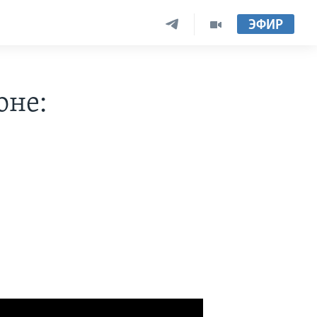
ЭФИР
оне: