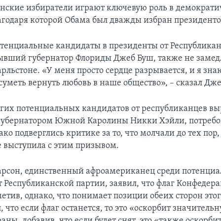
ские избиратели играют ключевую роль в демократи
агодаря которой Обама был дважды избран президенто
тенциальные кандидаты в президенты от Республикан
бывший губернатор Флориды Джеб Буш, также не замед
рльстоне. «У меня просто сердце разрывается, и я знаю
суметь вернуть любовь в наше общество», – сказал Дже
угих потенциальных кандидатов от республиканцев в
губернатором Южной Каролины Никки Хэйли, потребо
нако подверглись критике за то, что молчали до тех пор,
е выступила с этим призывом.
арсон, единственный афроамериканец среди потенци
т Республиканской партии, заявил, что флаг Конфедер
метив, однако, что понимает позиции обеих сторон этог
, что если флаг останется, то это «оскорбит значитель
аны, добавив, что если будет снят, это «также оскорби