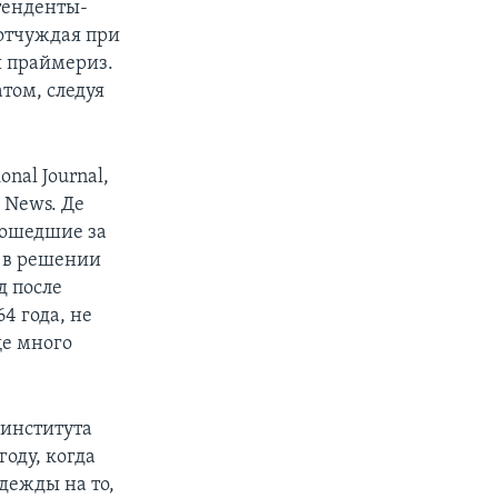
тенденты-
отчуждая при
я праймериз.
том, следуя
nal Journal,
 News. Де
зошедшие за
ь в решении
д после
4 года, не
ще много
 института
оду, когда
дежды на то,