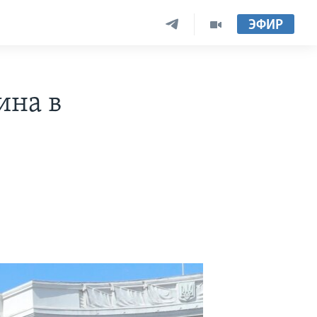
ЭФИР
ина в