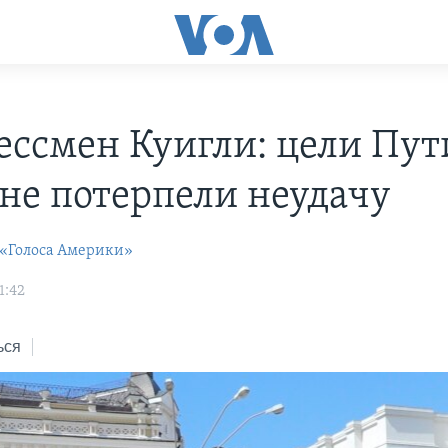
ессмен Куигли: цели Пут
не потерпели неудачу
 «Голоса Америки»
1:42
ься