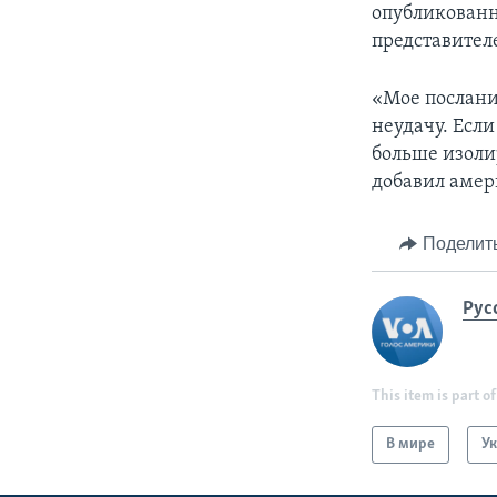
опубликован
представител
«Мое послани
неудачу. Если
больше изоли
добавил амер
Поделит
Рус
This item is part of
В мире
У