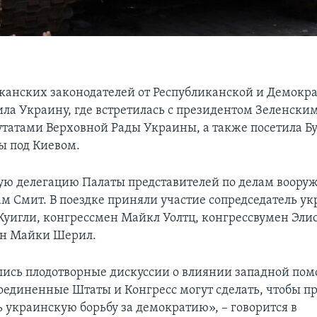
канских законодателей от Республиканской и Демокр
ила Украину, где встретилась с президентом Зеленским
путатами Верховной Рады Украины, а также посетила Бу
ы под Киевом.
ю делегацию Палаты представителей по делам воору
ам Смит. В поездке приняли участие сопредседатель у
Куигли, конгрессмен Майкл Уолтц, конгрессвумен Эли
ен Майки Шерил.
ялись плодотворные дискуссии о влиянии западной по
 Соединенные Штаты и Конгресс могут сделать, чтобы п
 украинскую борьбу за демократию», – говорится в