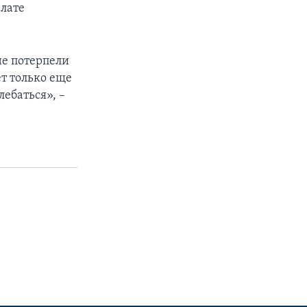
алате
не потерпели
ет только еще
ебаться», –