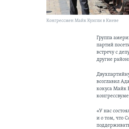
Конгрессмен Майк Куигли в Киеве
Группа амери
партий посет
встречу с де
другие район
Двухпартийну
возглавил Ад
кокуса Майк 
конгрессвум
«У нас состо
и о том, что
поддерживать