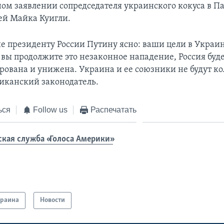
ном заявлении
сопредседателя украинского кокуса в П
ей Майка Куигли.
е президенту России Путину ясно: ваши цели в Украи
 вы продолжите это незаконное нападение, Россия буд
рована и унижена. Украина и ее союзники не будут кол
иканский законодатель.
ься
Follow us
Распечатать
ская служба «Голоса Америки»
краина
Новости