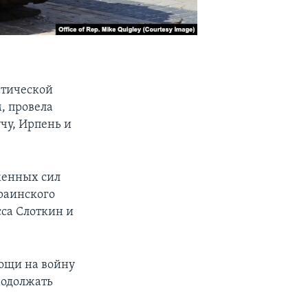
атической
, провела
чу, Ирпень и
женных сил
краинского
сса Слоткин и
мощи на войну
родолжать