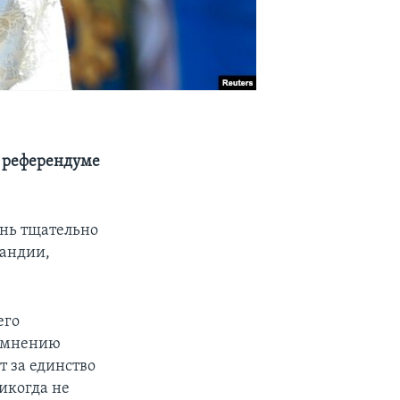
м референдуме
ень тщательно
ландии,
его
о мнению
т за единство
икогда не