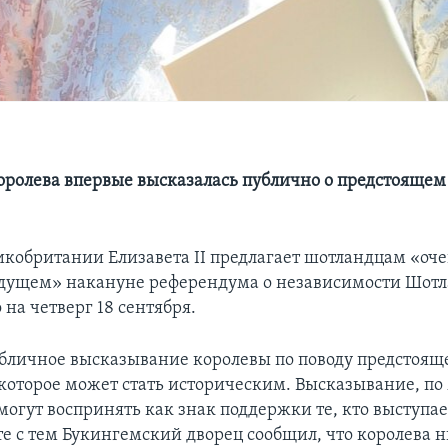
оролева впервые высказалась публично о предстояще
икобритании Елизавета II предлагает шотландцам «оч
удущем» накануне референдума о независимости Шот
на четверг 18 сентября.
убличное высказывание королевы по поводу предстоящ
 которое может стать историческим. Высказывание, п
могут воспринять как знак поддержки те, кто выступае
те с тем Букингемский дворец сообщил, что королева н