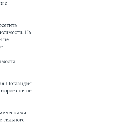
и с
осетить
висимости. На
и не
ет.
имости
ная Шотландия
оторое они не
номическими
ве сильного