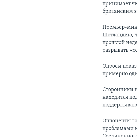
принимает чь
британским з
Премьер-мини
Шотландию, ч
прошлой неде
разрывать «с
Опросы показ
примерно оди
Сторонники н
находится по
поддерживаю
Оппоненты го
проблемами и 
Соединенного