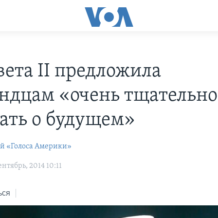
вета II предложила
ндцам «очень тщательно
ать о будущем»
ей «Голоса Америки»
нтябрь, 2014 10:11
ься