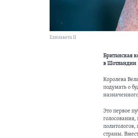
Елизавета II
Британская к
в Шотландии
Королева Вел
подумать о б
назначенного 
Это первое п
голосования,
политологов, 
страны. Вмес