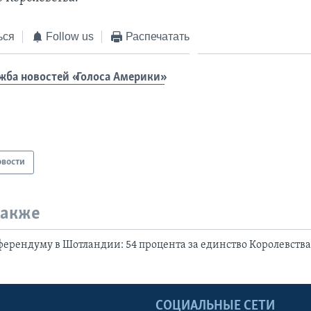
ься
Follow us
Распечатать
жба новостей «Голоса Америки»
овости
также
ферендуму в Шотландии: 54 процента за единство Королевств
Ы
СОЦИАЛЬНЫЕ СЕТИ