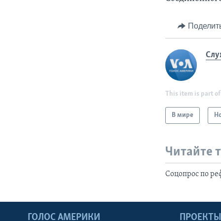
Поделит
Слу
This item is part of
В мире
Н
Читайте 
Соцопрос по ре
ГОЛОС АМЕРИКИ
ПРОЕКТ