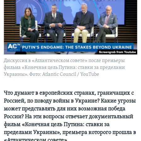
Learning English
СОЦИАЛЬНЫЕ СЕТИ
Языки
Дискуссия в «Атлантическом совете» после премьеры
фильма «Конечная цель Путина: ставки за пределами
Украины». Фото: Atlantic Council / YouTube
Что думают в европейских странах, граничащих с
Россией, по поводу войны в Украине? Какие угрозы
может представлять для них возможная победа
России? На эти вопросы отвечает документальный
фильм «Конечная цель Путина: ставки за
пределами Украины», премьера которого прошла в
«Атлантическом совете».