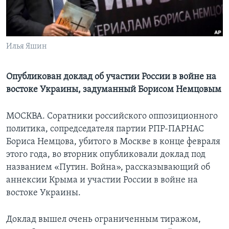
Learning English
СОЦИАЛЬНЫЕ СЕТИ
Илья Яшин
Опубликован доклад об участии России в войне на
востоке Украины, задуманный Борисом Немцовым
Языки
МОСКВА. Соратники российского оппозиционного
политика, сопредседателя партии РПР-ПАРНАС
Бориса Немцова, убитого в Москве в конце февраля
этого года, во вторник опубликовали доклад под
названием «Путин. Война», рассказывающий об
аннексии Крыма и участии России в войне на
востоке Украины.
Доклад вышел очень ограниченным тиражом,