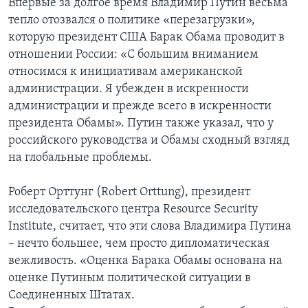
Впервые за долгое время Владимир Путин весьма
тепло отозвался о политике «перезагрузки»,
Learning English
которую президент США Барак Обама проводит в
отношении России: «С большим вниманием
СОЦИАЛЬНЫЕ СЕТИ
относимся к инициативам американской
администрации. Я убежден в искренности
администрации и прежде всего в искренности
президента Обамы». Путин также указал, что у
Языки
российского руководства и Обамы сходный взгляд
на глобальные проблемы.
Роберт Орттунг (Robert Orttung), президент
исследовательского центра Resource Security
Institute, считает, что эти слова Владимира Путина
– нечто большее, чем просто дипломатическая
вежливость. «Оценка Барака Обамы основана на
оценке Путиным политической ситуации в
Соединенных Штатах.