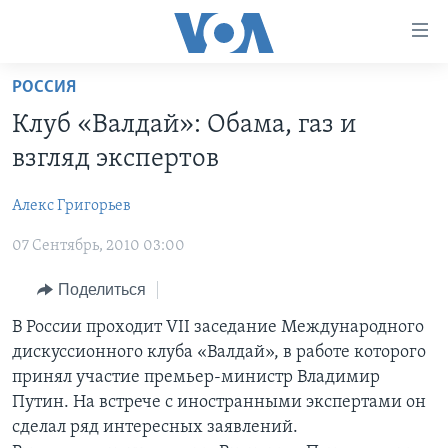
Линки
доступности
Перейти
РОССИЯ
на
ГЛАВНОЕ
Клуб «Валдай»: Обама, газ и
основной
ПРОГРАММЫ
контент
взгляд экспертов
ПРОЕКТЫ
Перейти
АМЕРИКА
к
Алекс Григорьев
ЭКСПЕРТИЗА
НОВОСТИ ЗА МИНУТУ
УЧИМ АНГЛИЙСКИЙ
основной
07 Сентябрь, 2010 03:00
ИНТЕРВЬЮ
ИТОГИ
НАША АМЕРИКАНСКАЯ ИСТОРИЯ
навигации
Перейти
ФАКТЫ ПРОТИВ ФЕЙКОВ
ПОЧЕМУ ЭТО ВАЖНО?
А КАК В АМЕРИКЕ?
Поделиться
в
ЗА СВОБОДУ ПРЕССЫ
ДИСКУССИЯ VOA
АРТЕФАКТЫ
В России проходит VII заседание Международного
поиск
дискуссионного клуба «Валдай», в работе которого
УЧИМ АНГЛИЙСКИЙ
ДЕТАЛИ
АМЕРИКАНСКИЕ ГОРОДКИ
принял участие премьер-министр Владимир
ВИДЕО
НЬЮ-ЙОРК NEW YORK
ТЕСТЫ
Путин. На встрече с иностранными экспертами он
сделал ряд интересных заявлений.
ПОДПИСКА НА НОВОСТИ
АМЕРИКА. БОЛЬШОЕ ПУТЕШЕСТВИЕ