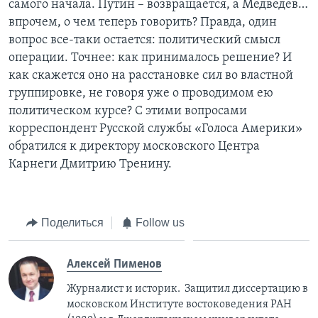
самого начала. Путин – возвращается, а Медведев…
впрочем, о чем теперь говорить? Правда, один
Learning English
вопрос все-таки остается: политический смысл
операции. Точнее: как принималось решение? И
СОЦИАЛЬНЫЕ СЕТИ
как скажется оно на расстановке сил во властной
группировке, не говоря уже о проводимом ею
политическом курсе? С этими вопросами
корреспондент Русской службы «Голоса Америки»
Языки
обратился к директору московского Центра
Карнеги Дмитрию Тренину.
Поделиться
Follow us
Алексей Пименов
Журналист и историк. Защитил диссертацию в
московском Институте востоковедения РАН