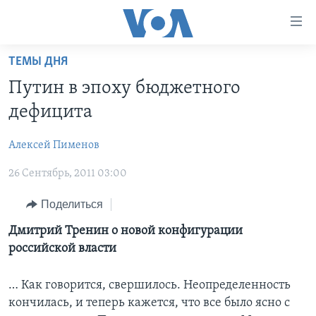
Линки
доступности
Перейти
ТЕМЫ ДНЯ
на
ГЛАВНОЕ
Путин в эпоху бюджетного
основной
ПРОГРАММЫ
контент
дефицита
ПРОЕКТЫ
Перейти
АМЕРИКА
к
Алексей Пименов
ЭКСПЕРТИЗА
НОВОСТИ ЗА МИНУТУ
УЧИМ АНГЛИЙСКИЙ
основной
26 Сентябрь, 2011 03:00
ИНТЕРВЬЮ
ИТОГИ
НАША АМЕРИКАНСКАЯ ИСТОРИЯ
навигации
Перейти
ФАКТЫ ПРОТИВ ФЕЙКОВ
ПОЧЕМУ ЭТО ВАЖНО?
А КАК В АМЕРИКЕ?
Поделиться
в
ЗА СВОБОДУ ПРЕССЫ
ДИСКУССИЯ VOA
АРТЕФАКТЫ
Дмитрий Тренин о новой конфигурации
поиск
российской власти
УЧИМ АНГЛИЙСКИЙ
ДЕТАЛИ
АМЕРИКАНСКИЕ ГОРОДКИ
ВИДЕО
НЬЮ-ЙОРК NEW YORK
ТЕСТЫ
… Как говорится, свершилось. Неопределенность
кончилась, и теперь кажется, что все было ясно с
ПОДПИСКА НА НОВОСТИ
АМЕРИКА. БОЛЬШОЕ ПУТЕШЕСТВИЕ