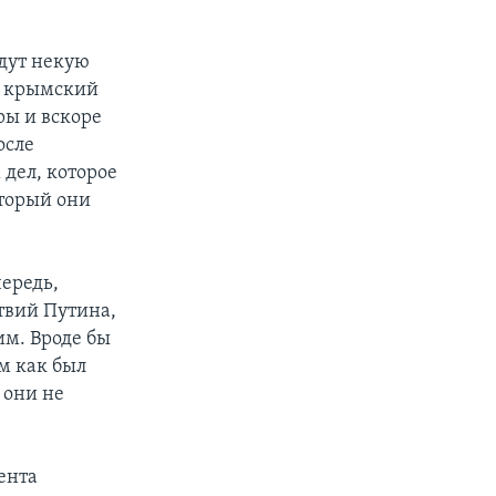
адут некую
, крымский
ры и вскоре
осле
дел, которое
оторый они
ередь,
твий Путина,
им. Вроде бы
м как был
 они не
ента