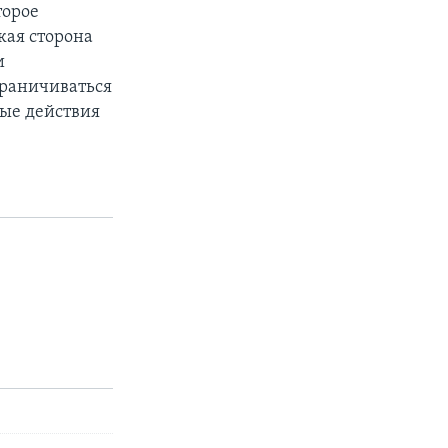
торое
ская сторона
и
граничиваться
вые действия