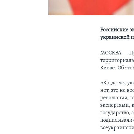
Российские э
украинской 
МОСКВА —
П
территориаль
Киеве. Об это
«Когда мы ук
нет, это не в
революция, т
экспертами, 
государство,
подписывали»
всеукраински