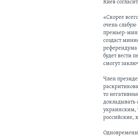
Киев согласи
«Скорее всего
очень слабую
премьер-мини
создаст минис
референдума 
будет вести 
смогут заклю
Член президе
раскритикова
то негативны
докладывать 
украинским, т
российские, х
Одновременно