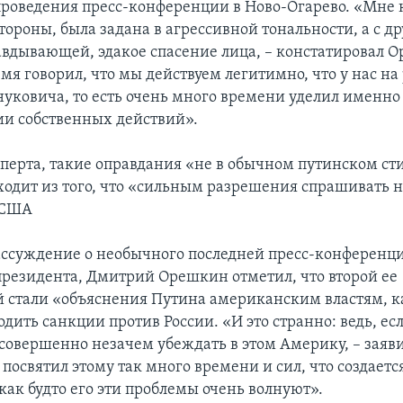
проведения пресс-конференции в Ново-Огарево. «Мне 
стороны, была задана в агрессивной тональности, а с д
авдывающей, эдакое спасение лица, – констатировал О
мя говорил, что мы действуем легитимно, что у нас на 
уковича, то есть очень много времени уделил именно
и собственных действий».
перта, такие оправдания «не в обычном путинском сти
ходит из того, что «сильным разрешения спрашивать н
 США
ссуждение о необычного последней пресс-конференц
президента, Дмитрий Орешкин отметил, что второй ее
 стали «объяснения Путина американским властям, к
дить санкции против России. «И это странно: ведь, есл
совершенно незачем убеждать в этом Америку, – заяви
посвятил этому так много времени и сил, что создаетс
как будто его эти проблемы очень волнуют».