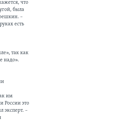
кажется, что
ругой, была
решкин. –
руках есть
ле», так как
е надо».
ии
ак им
и России это
л эксперт. –
я