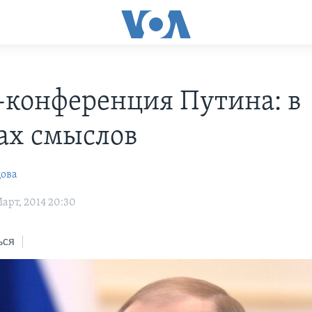
-конференция Путина: в
ах смыслов
цова
арт, 2014 20:30
ься