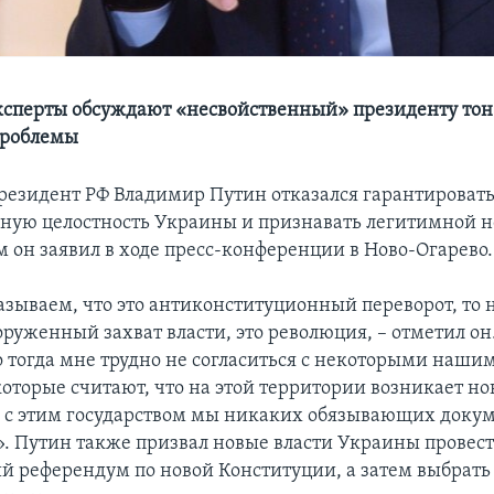
ксперты обсуждают «несвойственный» президенту то
проблемы
резидент РФ Владимир Путин отказался гарантироват
ную целостность Украины и признавать легитимной но
м он заявил в ходе пресс-конференции в Ново-Огарево.
азываем, что это антиконституционный переворот, то н
ооруженный захват власти, это революция, – отметил он.
о тогда мне трудно не согласиться с некоторыми наши
которые считают, что на этой территории возникает но
 а с этим государством мы никаких обязывающих доку
. Путин также призвал новые власти Украины провес
й референдум по новой Конституции, а затем выбрать