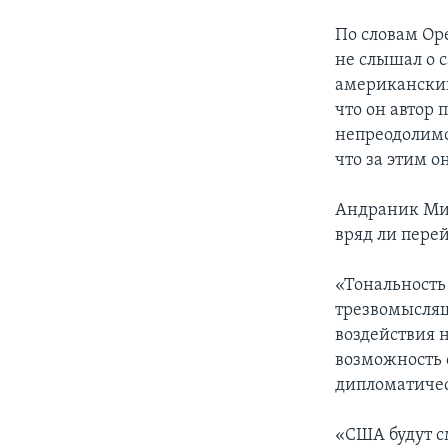
По словам Ор
не слышал о 
американский
что он автор 
непреодолимой
что за этим 
Андраник Миг
вряд ли пере
«Тональность
трезвомыслящ
воздействия н
возможность с
дипломатичес
«США будут см