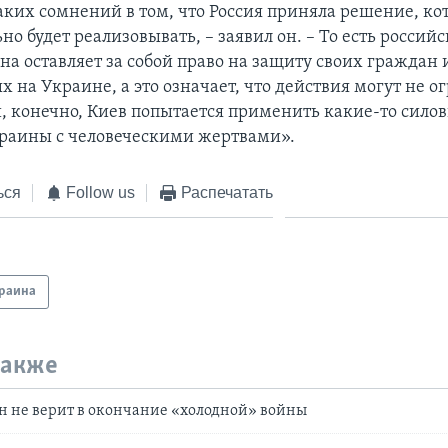
аких сомнений в том, что Россия приняла решение, ко
но будет реализовывать, – заявил он. – То есть россий
она оставляет за собой право на защиту своих граждан 
 на Украине, а это означает, что действия могут не о
, конечно, Киев попытается применить какие-то сило
краины с человеческими жертвами».
ься
Follow us
Распечатать
раина
также
н не верит в окончание «холодной» войны