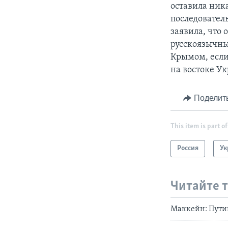
оставила ник
последователь
заявила, что 
русскоязычных
Крымом, если
на востоке У
Поделит
This item is part of
Россия
Ук
Читайте 
Маккейн: Пути