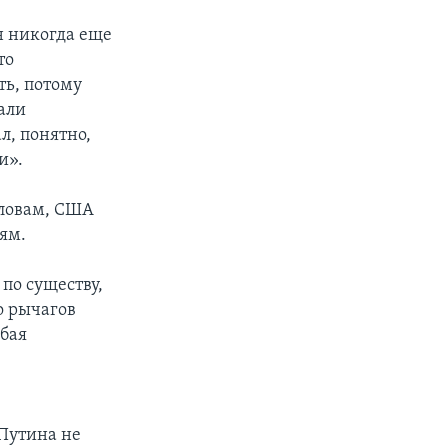
н никогда еще
то
ть, потому
тали
л, понятно,
и».
словам, США
ям.
по существу,
о рычагов
юбая
 Путина не