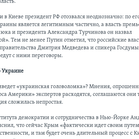
ласть.
и в Киеве президент РФ отозвался неоднозначно: по ег
раины является легитимным частично, а власть прем
юка и президента Александра Турчинова он назвал
й». Тем не менее Путин отметил, что российские влас
 правительства Дмитрия Медведева и спикера Госдумы
дут с ними переговоры.
б Украине
иведет «украинская головоломка»? Мнения, опрошенн
оса Америки» экспертов расходятся, соглашаются они 
ция сложилась непростая.
титута демократии и сотрудничества в Нью-Йорке А
снил, что сейчас Крым «фактически идет своим путе
ственности, и там будет очень длительный процесс с К