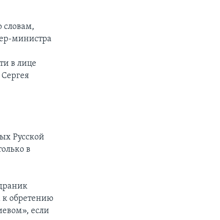
о словам,
ьер-министра
ти в лице
 Сергея
ых Русской
только в
ндраник
м к обретению
иевом», если