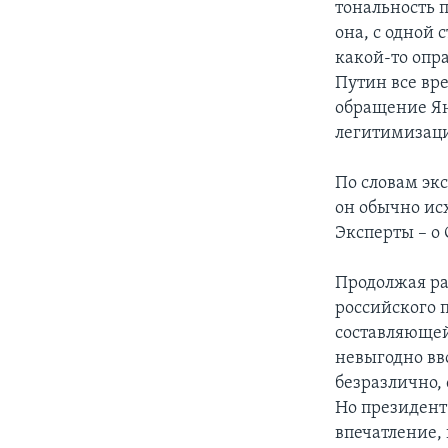
тональность 
она, с одной 
какой-то опр
Путин все вре
обращение Ян
легитимизаци
По словам экс
он обычно ис
Эксперты – о
Продолжая ра
российского 
составляющей
невыгодно вво
безразлично, 
Но президент 
впечатление, 