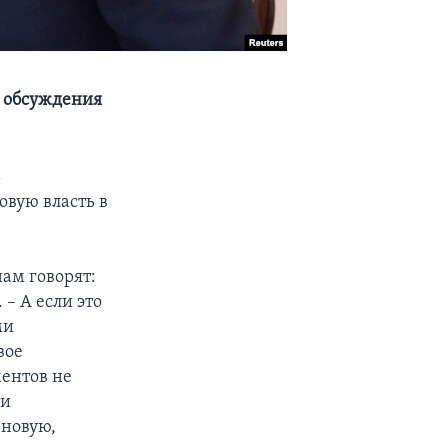
н обсуждения
ь
вую власть в
ам говорят:
 – А если это
ми
вое
ментов не
ти
 новую,