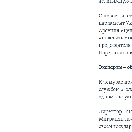
легитимную в
О новой власт
парламент Ук
Арсения Яцен
«нелегитимно
председателя
Нарышкина ве
Эксперты – о
К чему же пр
службой «Гол
одном: ситуа
Директор Инс
Мигранян поя
своей государ