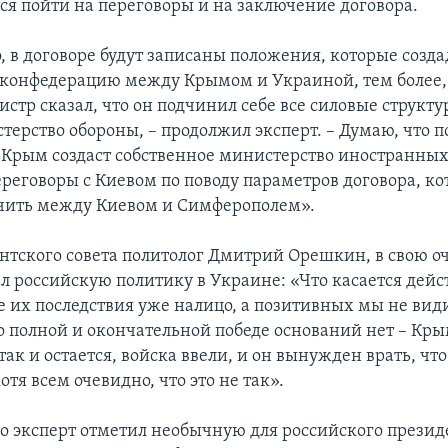
тся пойти на переговоры и на заключение договора.
, в договоре будут записаны положения, которые созд
 конфедерацию между Крымом и Украиной, тем более
стр сказал, что он подчинил себе все силовые структу
терство обороны, – продолжил эксперт. – Думаю, что п
Крым создаст собственное министерство иностранных 
переговоры с Киевом по поводу параметров договора, к
чить между Киевом и Симферополем».
нтского совета политолог Дмитрий Орешкин, в свою оч
л российскую политику в Украине: «Что касается дейс
е их последствия уже налицо, а позитивных мы не вид
о полной и окончательной победе оснований нет – Кры
ак и остается, войска ввели, и он вынужден врать, что
отя всем очевидно, что это не так».
 эксперт отметил необычную для российского презид