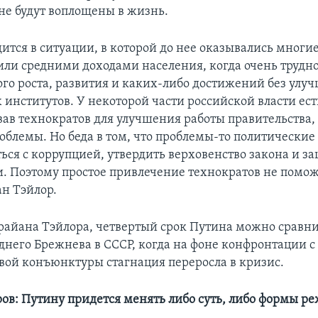
 не будут воплощены в жизнь.
ится в ситуации, в которой до нее оказывались многие
ли средними доходами населения, когда очень трудно
го роста, развития и каких-либо достижений без улу
 институтов. У некоторой части российской власти ес
овав технократов для улучшения работы правительства,
облемы. Но беда в том, что проблемы-то политические
ться с коррупцией, утвердить верховенство закона и з
и. Поэтому простое привлечение технократов не помож
ан Тэйлор.
айана Тэйлора, четвертый срок Путина можно сравни
днего Брежнева в СССР, когда на фоне конфронтации с
вой конъюнктуры стагнация переросла в кризис.
ов: Путину придется менять либо суть, либо формы р