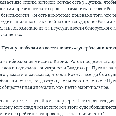
ывает две опции, которые сейчас есть у Путина, чтобы
делами президентского срока: возглавить Госсовет Росс
 безопасности, «и есть некоторые признаки того, что р
ведется» или возглавить Союзное государство России и
делать невозможно из-за неуступчивости белорусского 
Лукашенко.
: Путину необходимо восстановить «супербольшинств
а «Либеральная миссия» Кирилл Рогов продемонстрир
падов и подъемов популярности Владимира Путина за 
о у власти и рассказал, что для Кремля всегда был су
рбольшинства», когда отрицательное отношение к Пут
к общественная аномалия, как нечто маргинальное.
д – уже четвертый в его карьере. И это является для
ольку этот спад чреват потерей этого супербольшинства
ение его рейтинга сопровождалось политической