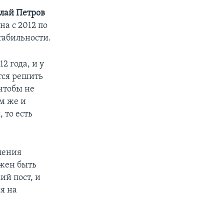
лай Петров
на с 2012 по
табильности.
2 года, и у
тся решить
чтобы не
м же и
 то есть
ления
лжен быть
ий пост, и
ся на