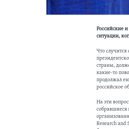
Российские и 
ситуации, ког
Что случится 
президентско
страны, долж
какие-то пово
продолжал ею 
российское о
На эти вопро
собравшиеся 
организованн
Research and 