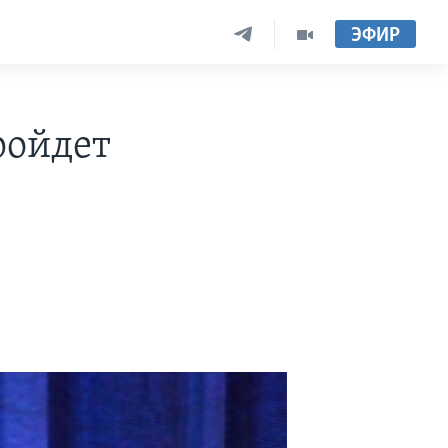
ЭФИР
ройдет