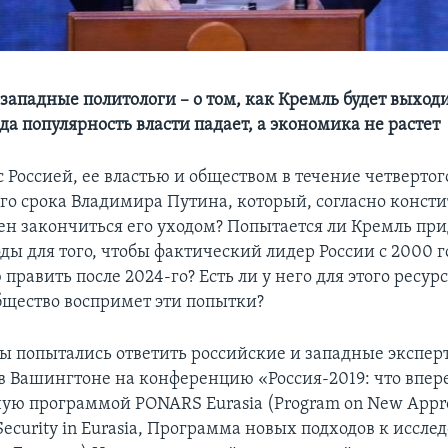
западные политологи – о том, как Кремль будет выходи
да популярность власти падает, а экономика не растет
с Россией, ее властью и обществом в течение четвертог
го срока Владимира Путина, который, согласно конст
ен закончиться его уходом? Попытается ли Кремль пр
ды для того, чтобы фактический лидер России с 2000 г
править после 2024-го? Есть ли у него для этого ресурс
бщество воспримет эти попытки?
сы попытались ответить российские и западные экспер
в Вашингтоне на конференцию «Россия-2019: что впер
ую программой PONARS Eurasia (Program on New Appro
Security in Eurasia, Программа новых подходов к иссл