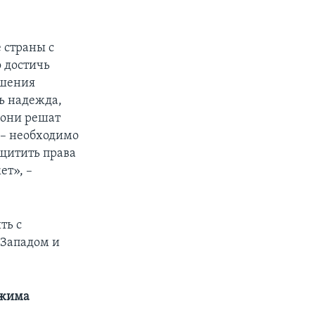
 страны с
 достичь
чшения
ть надежда,
 они решат
 – необходимо
ащитить права
ет», –
ть с
 Западом и
ежима