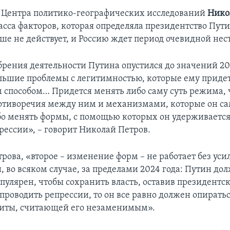
 Центра политико-географических исследований
Нико
асса факторов, которая определяла президентство Пути
ьше не действует, и Россию ждет период очевидной нес
рения деятельности Путина опустился до значений 201
ольшие проблемы с легитимностью, которые ему приде
 способом… Придется менять либо саму суть режима, 
отиворечия между ним и механизмами, которые он са
бо менять формы, с помощью которых он удерживается,
рессии», – говорит Николай Петров.
рова, «второе – изменение форм – не работает без уси
 во всяком случае, за пределами 2024 года: Путин до
пулярен, чтобы сохранить власть, оставив президентск
 проводить репрессии, то он все равно должен опирать
литы, считающей его незаменимым».