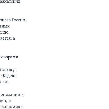
оазиатских
ущего России,
енных
ньше,
ается, а
зговорами
 Сиракуз
 «Кодекс
ели.
дернизации и
ен, и
 экономике,