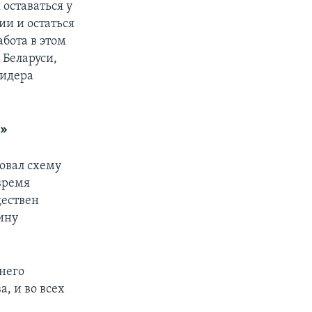
 оставаться у
ии и остаться
абота в этом
 Беларуси,
лидера
о»
овал схему
время
ществен
ину
 него
, и во всех