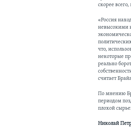
скорее всего,
«Россия наход
невысокими и
экономическо
политических
что, использ
некоторые пр
реально боро
собственност
считает Брай
По мнению Бр
периодом поз
плохой сырье
Николай Петр