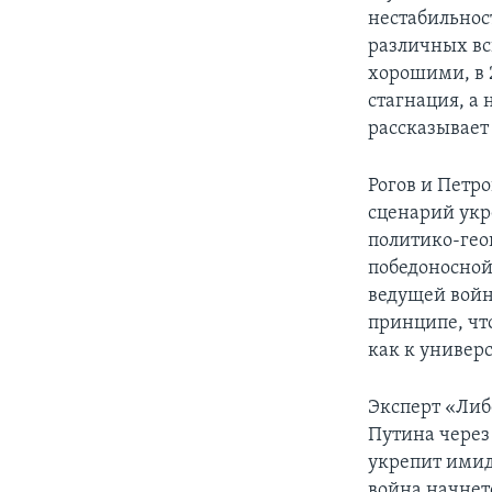
нестабильнос
различных вс
хорошими, в 
стагнация, а
рассказывает
Рогов и Петр
сценарий укр
политико-гео
победоносной 
ведущей войн
принципе, чт
как к универ
Эксперт «Либ
Путина через
укрепит имидж
война начнетс