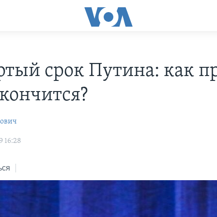
ртый срок Путина: как п
 кончится?
рович
9 16:28
ься