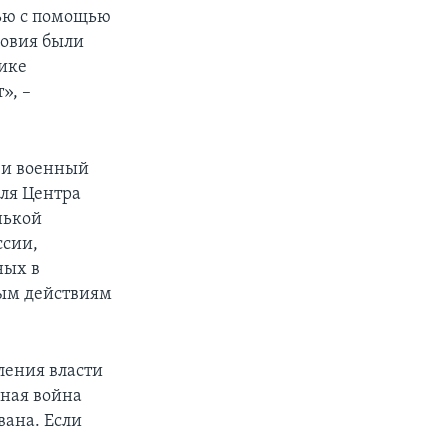
тью с помощью
ловия были
ике
», –
я и военный
ля Центра
нькой
ссии,
ных в
ным действиям
ления власти
сная война
вана. Если