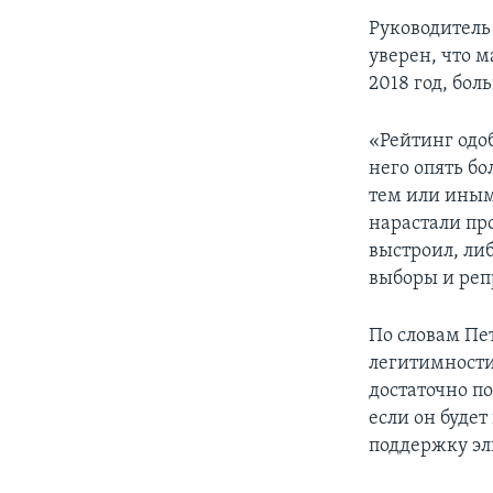
Руководитель
уверен, что м
2018 год, бол
«Рейтинг одоб
него опять б
тем или иным
нарастали пр
выстроил, ли
выборы и реп
По словам Пет
легитимности,
достаточно по
если он будет
поддержку э