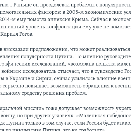
тью… Раньше он преодолевал проблемы с популярнос
помогательных факторов: в 2005-м экономические ус
2014-м ему помогла аннексия Крыма. Сейчас в эконом
 нынешний уровень конфронтации ему уже не помогает
 Кирилл Рогов.
ов высказали предположение, что может реализоватьс
епления популярности Путина. По мнению руководите
графических исследований, «возможна попытка мале
войны»: исследователь отмечает, что в руководстве Ро
ы в Украине и Сирии, сейчас усилилось влияние воен
о серьезно повышает возможность обращения к воен
сальному средству решения проблем.
еральной миссии» тоже допускает возможность укреп
 войну, но при других условиях: «Маленькая победоно
 Путина только в том случае, если Россия будет атако
я по инициативе Путина, это не сработает».