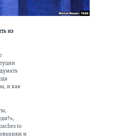
ть из
о
итуции
идумать
ода
ы, и как
ты,
еди?»,
aches to
едованиям и