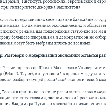
 в Евразии) Института российских, европейских и евр
 при Университете Джорджа Вашингтона.
ологов, представивших свое видение ближайшего буд
птимизма. По их мнению, экономических и обществ
оссийского режима для поддержания статус-кво все ме
торону большего плюрализма и демократии он не собир
вания могут быть выбраны вплоть до военных.
р: Разговоры о модернизации экономики остаются ра
о России, профессор Школы Максвелла в Университете
 (Brian D. Taylor), выпустивший в прошлом году книгу
сделал разбор текущей российской экономической мод
, Россия в принципе почти не развивается: слова о мо
ации остаются словами, экономический рост минимал
ления Владимира Путина о масштабных изменениях в