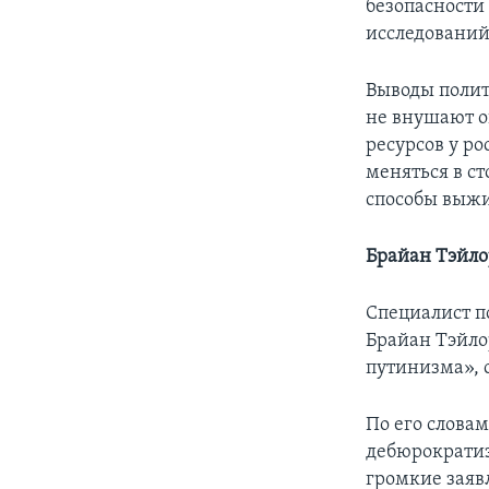
безопасности
исследований
Выводы полит
не внушают о
ресурсов у р
меняться в с
способы выжи
Брайан Тэйло
Специалист п
Брайан Тэйлор
путинизма», 
По его словам
дебюрократиз
громкие заяв