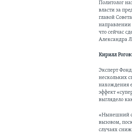
Политолог наз
власти за пре
главой Совета
направлении 
что сейчас с
Александра 
Кирилл Рогов
Эксперт Фонд
нескольких с
нахождения ег
эффект «супе
выглядело ка
«Нынешний спа
вызовом, поск
случаях сниж