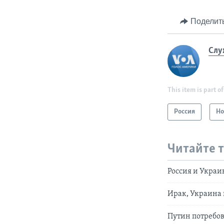
Поделит
Слу
This item is part of
Россия
Но
Читайте 
Россия и Укра
Ирак, Украина
Путин потребо