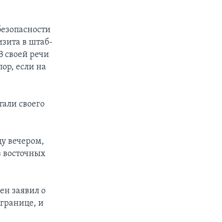
безопасности
изита в штаб-
В своей речи
ор, если на
тали своего
цу вечером,
з восточных
ен заявил о
 границе, и