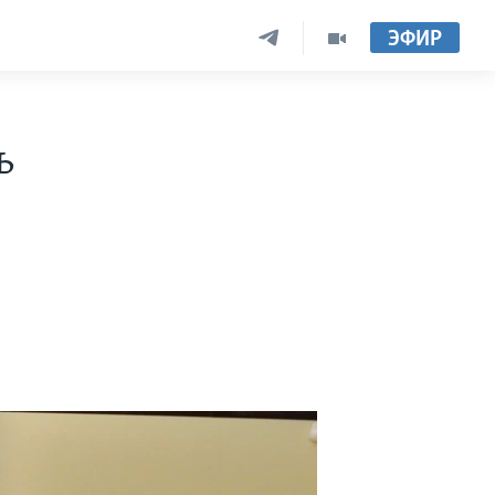
ЭФИР
ь