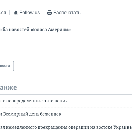
ься
Follow us
Распечатать
жба новостей «Голоса Америки»
вости
также
ина: неопределенные отношения
 и Всемирный день беженцев
вал немедленного прекращения операции на востоке Украин