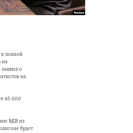
 к полной
 на
 заявил о
атистов на
ее 65 000
зию ВДВ из
олигоне будет