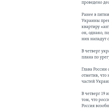
проведено де
Ранее в пятн
Украины прекр
квартиру «ан
он, однако, п
них нападут 
В четверг ук
плана по уре
Глава России
отметив, что
частей Украи
В четверг 19
том, что росс
Россия возоб