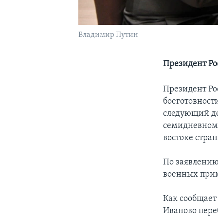
Владимир Путин
Президент Ро
Президент Ро
боеготовност
следующий де
семидневном 
востоке стран
По заявлению
военных прим
Как сообщает
Иваново пере