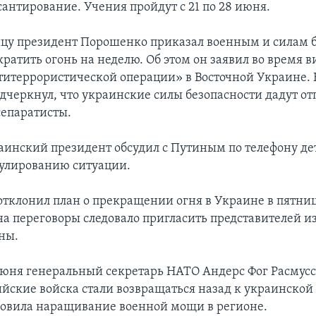
сантирование. Учения пройдут с 21 по 28 июня.
ицу президент Порошенко приказал военным и силам 
атить огонь на неделю. Об этом он заявил во время в
титеррористической операции» в Восточной Украине. 
одчеркнул, что украинские силы безопасности дадут отп
сепаратисты.
раинский президент обсудил с Путиным по телефону де
гулированию ситуации.
 отклонил план о прекращении огня в Украине в пятни
 на переговоры следовало пригласить представителей и
ны.
 июня генеральный секретарь НАТО Андерс Фог Расмусс
ийские войска стали возвращаться назад к украинской
новила наращивание военной мощи в регионе.