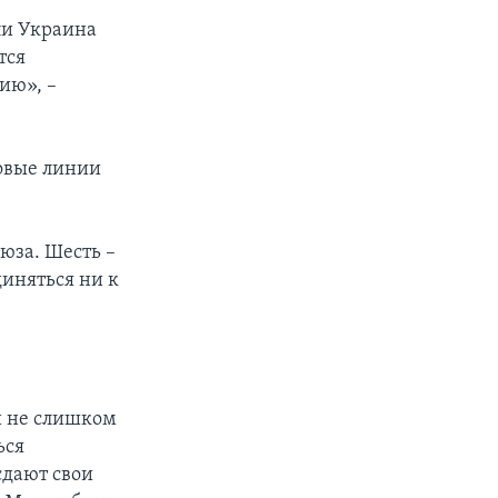
ли Украина
тся
ию», –
новые линии
юза. Шесть –
иняться ни к
и не слишком
ься
сдают свои