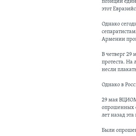
позиции един
этот Евразийс
Однако сегод
сепаратистам
Армении прош
В четверг 29
протеста. На
несли плакат
Однако в Рос
29 мая ВЦИОМ
опрошенных с
лет назад эта
Были опрошен