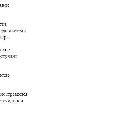
вание
сти,
редставители
нера.
полне
потеряли»
дство
 он стремился
ытые, так и