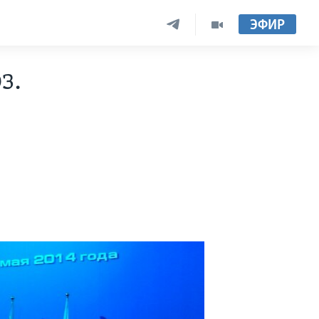
ЭФИР
з.