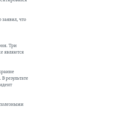
иентировался
 заявил, что
юня. Три
же являются
краине
 В результате
зидент
сполезными