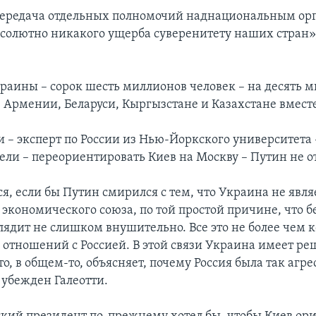
передача отдельных полномочий наднациональным ор
бсолютно никакого ущерба суверенитету наших стран»,
раины – сорок шесть миллионов человек – на десять 
в Армении, Беларуси, Кыргызстане и Казахстане вместе
 – эксперт по России из Нью-Йоркского университета –
цели – переориентировать Киев на Москву – Путин не о
я, если бы Путин смирился с тем, что Украина не явля
 экономического союза, по той простой причине, что 
глядит не слишком внушительно. Все это не более чем 
 отношений с Россией. В этой связи Украина имеет р
то, в общем-то, объясняет, почему Россия была так агр
 убежден Галеотти.