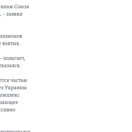
ганам Союза
 – заявил
миллионов
 взятых.
 полагает,
тказался.
ется частью
без Украины
комплекс
ешающее
ессивно