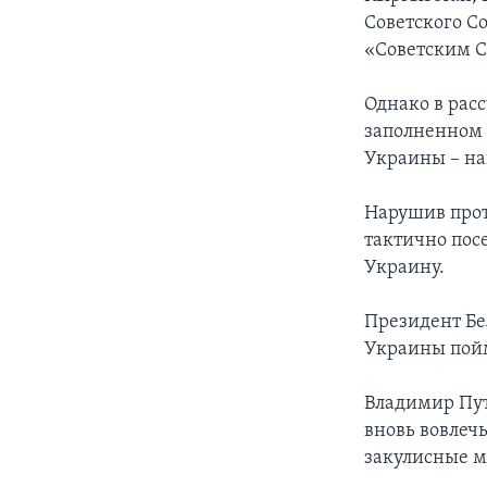
Советского Со
«Советским С
Однако в рас
заполненном 
Украины – на
Нарушив прот
тактично посе
Украину.
Президент Бе
Украины пойме
Владимир Пут
вновь вовлеч
закулисные м