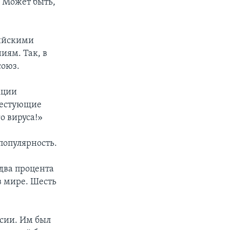
 Может быть,
сийскими
иям. Так, в
союз.
кции
тестующие
о вируса!»
популярность.
два процента
в мире. Шесть
сии. Им был