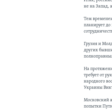
Итак, россий
не на Запад, 
Тем временем
планирует до
сотрудничеств
Грузия и Мол
других бывши
полноправны
На протяжени
требует от ру
народного во
Украины Вик
Московский 
попытки Пути