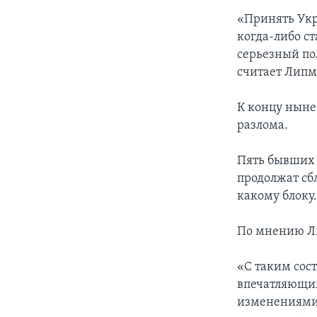
«Принять Укр
когда-либо ст
серьезный по
считает Липм
К концу ныне
разлома.
Пять бывших 
продолжат сб
какому блоку
По мнению Ли
«С таким сос
впечатляющим
изменениями 