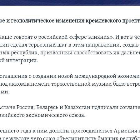
е и геополитическое изменения кремлевского проект
чаще говорят о российской «сфере влияния». И вот в че
тин сделал серьезный шаг в этом направлении, созда
ых республик, призванный способствовать их дальн
й интеграции.
оглашения о создании новой международной эконом
под аккомпанемент торжественной музыки было встр
ами.
Астане Россия, Беларусь и Казахстан подписали соглаш
азийского экономического союза.
ешнего года к ним должны присоединиться Армения 
в результате чего союз объединит пять бывших респуб