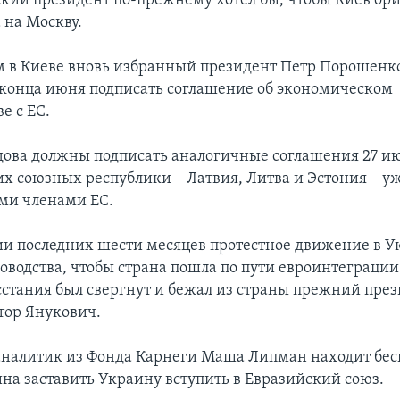
ский президент по-прежнему хотел бы, чтобы Киев ор
а на Москву.
 в Киеве вновь избранный президент Петр Порошенко
 конца июня подписать соглашение об экономическом
е с ЕС.
дова должны подписать аналогичные соглашения 27 и
х союзных республики – Латвия, Литва и Эстония – у
ми членами ЕС.
и последних шести месяцев протестное движение в У
ководства, чтобы страна пошла по пути евроинтеграции.
сстания был свергнут и бежал из страны прежний пре
тор Янукович.
аналитик из Фонда Карнеги Маша Липман находит бе
на заставить Украину вступить в Евразийский союз.