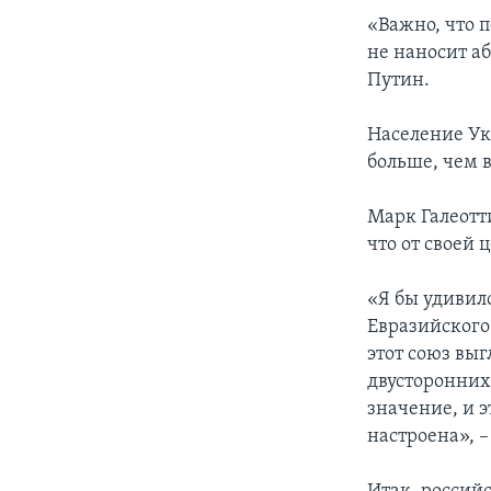
«Важно, что 
не наносит а
Путин.
Население Ук
больше, чем 
Марк Галеотти
что от своей 
«Я бы удивилс
Евразийского
этот союз вы
двусторонних
значение, и э
настроена», –