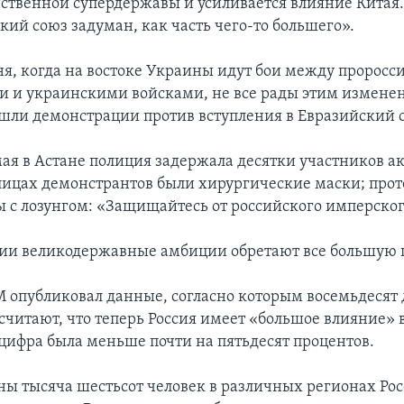
ственной супердержавы и усиливается влияние Китая.
кий союз задуман, как часть чего-то большего».
ня, когда на востоке Украины идут бои между пророс
и и украинскими войсками, не все рады этим изменен
ли демонстрации против вступления в Евразийский 
 мая в Астане полиция задержала десятки участников а
 лицах демонстрантов были хирургические маски; про
ы с лозунгом: «Защищайтесь от российского имперског
сии великодержавные амбиции обретают все большую 
 опубликовал данные, согласно которым восемьдесят 
читают, что теперь Россия имеет «большое влияние» 
 цифра была меньше почти на пятьдесят процентов.
ы тысяча шестьсот человек в различных регионах Рос