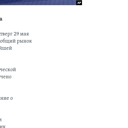
а
тверг 29 мая
в общий рынок
ейшей
ической
ечено
ение о
и
лик