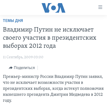
Линки
доступности
Перейти
ТЕМЫ ДНЯ
на
ГЛАВНОЕ
Владимир Путин не исключает
основной
ПРОГРАММЫ
контент
своего участия в президентских
ПРОЕКТЫ
Перейти
АМЕРИКА
выборах 2012 года
к
ЭКСПЕРТИЗА
НОВОСТИ ЗА МИНУТУ
УЧИМ АНГЛИЙСКИЙ
основной
11 Сентябрь, 2009 03:00
ИНТЕРВЬЮ
ИТОГИ
НАША АМЕРИКАНСКАЯ ИСТОРИЯ
навигации
Перейти
Поделиться
ФАКТЫ ПРОТИВ ФЕЙКОВ
ПОЧЕМУ ЭТО ВАЖНО?
А КАК В АМЕРИКЕ?
в
Премьер-министр России Владимир Путин заявил,
ЗА СВОБОДУ ПРЕССЫ
ДИСКУССИЯ VOA
АРТЕФАКТЫ
поиск
что не исключает возможности участия в
УЧИМ АНГЛИЙСКИЙ
ДЕТАЛИ
АМЕРИКАНСКИЕ ГОРОДКИ
президентских выборах, когда истекут полномочия
ВИДЕО
нынешнего президента Дмитрия Медведева в 2012
НЬЮ-ЙОРК NEW YORK
ТЕСТЫ
году.
ПОДПИСКА НА НОВОСТИ
АМЕРИКА. БОЛЬШОЕ ПУТЕШЕСТВИЕ