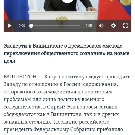
Learning English
0:00
2:05
СОЦИАЛЬНЫЕ СЕТИ
Эксперты в Вашингтоне о кремлевском «методе
переключения общественного сознания» на новые
Языки
цели
ВАШИНГТОН —
Какую политику следует проводить
Западу по отношению к России: сдерживания,
осторожного взаимодействия по некоторым
проблемам или лишь политику военного
сотрудничества в Сирии? Эти вопросы сегодня
обсуждаются как в Вашингтоне, так и в других
западных столицах. Послание российского
президента Федеральному Собранию прибавило