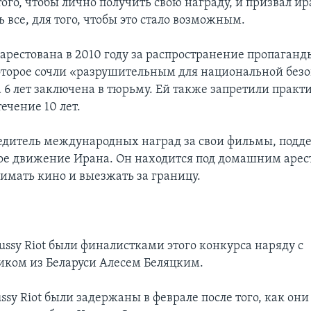
того, чтобы лично получить свою награду, и призвал и
ь все, для того, чтобы это стало возможным.
 арестована в 2010 году за распространение пропаганд
оторое сочли «разрушительным для национальной безо
а 6 лет заключена в тюрьму. Ей также запретили практ
ечение 10 лет.
едитель международных наград за свои фильмы, подд
е движение Ирана. Он находится под домашним арес
имать кино и выезжать за границу.
ussy Riot были финалистками этого конкурса наряду с
ком из Беларуси Алесем Беляцким.
ssy Riot были задержаны в феврале после того, как он