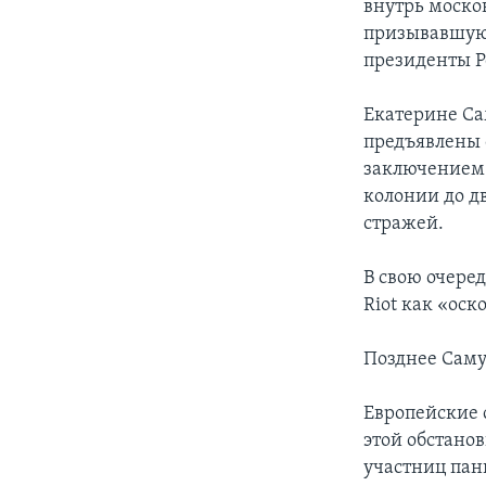
внутрь моско
призывавшую 
президенты Р
Екатерине С
предъявлены 
заключением.
колонии до д
стражей.
В свою очеред
Riot как «оск
Позднее Саму
Европейские 
этой обстано
участниц пан