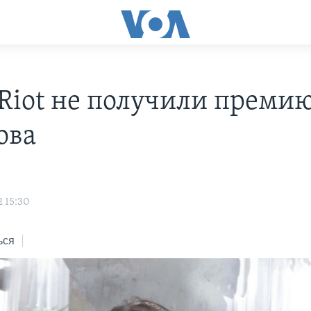
 Riot не получили преми
ова
2 15:30
ься