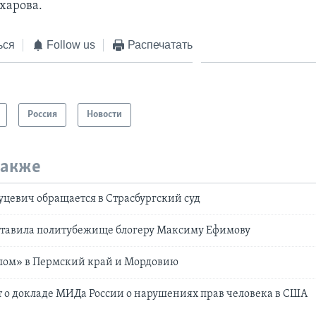
харова.
ься
Follow us
Распечатать
Россия
Новости
также
цевич обращается в Страсбургский суд
ставила политубежище блогеру Максиму Ефимову
тапом» в Пермский край и Мордовию
 о докладе МИДа России о нарушениях прав человека в США