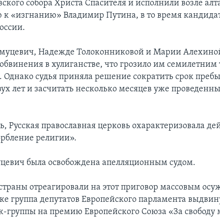
вского собора Христа Спасителя и исполнили возле алт
к «изгнанию» Владимир Путина, в то время кандидат
оссии.
амуцевич, Надежде Толоконниковой и Марии Алехино
обвинения в хулиганстве, что грозило им семилетни
 Однако судья приняла решение сократить срок пребы
вух лет и засчитать несколько месяцев уже проведенны
ь, Русская православная церковь охарактеризовала де
орбление религии».
цевич была освобождена апелляционным судом.
страны отреагировали на этот приговор массовым осу
вке группа депутатов Европейского парламента выдвин
к-группы на премию Европейского Союза «За свободу