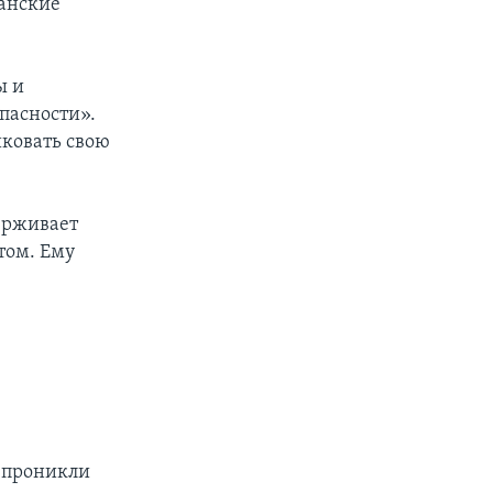
ранские
ы и
пасности».
иковать свою
ерживает
том. Ему
и проникли