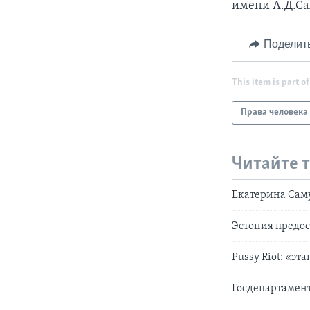
имени А.Д.Са
Поделит
This item is part of
Права человека
Читайте 
Екатерина Саму
Эстония предо
Pussy Riot: «э
Госдепартамент