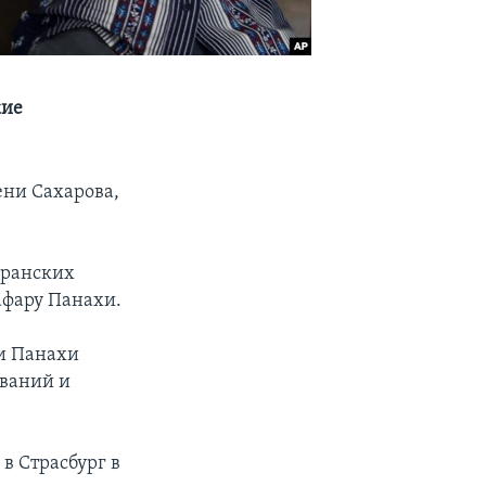
кие
ени Сахарова,
иранских
афару Панахи.
 и Панахи
иваний и
в Страсбург в