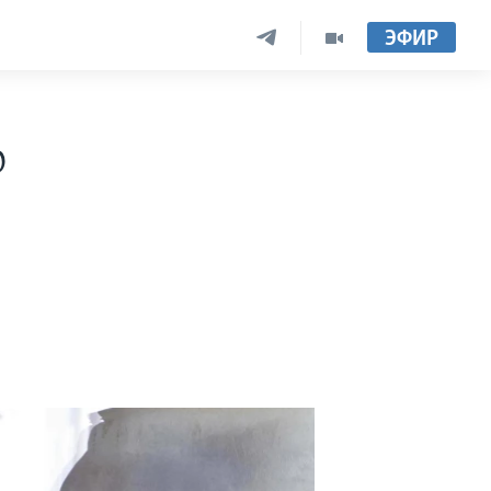
ЭФИР
ю