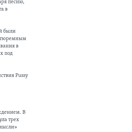
аря песню,
а в
й были
м тюремным
вания в
х под
йствия Pussy
ждением. В
ула трех
 мысли»