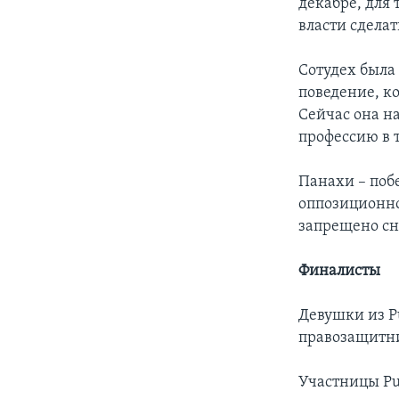
декабре, для 
власти сделат
Сотудех была
поведение, к
Сейчас она н
профессию в т
Панахи – поб
оппозиционно
запрещено сн
Финалисты
Девушки из P
правозащитни
Участницы Pu