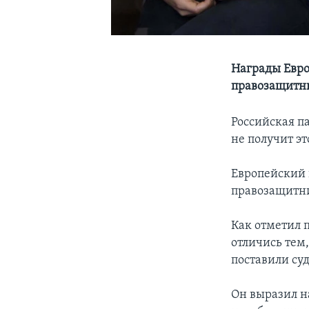
Награды Евро
правозащитн
Российская п
не получит э
Европейский 
правозащитни
Как отметил 
отличись тем
поставили су
Он выразил н