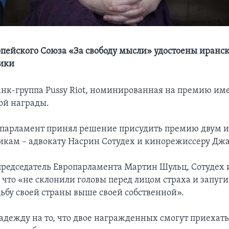
пейского Союза «За свободу мысли» удостоены иранс
ики
анк-группа Pussy Riot, номинированная на премию им
той награды.
парламент принял решение присудить премию двум 
кам – адвокату Насрин Сотудех и кинорежиссеру Дж
председатель Европарламента Мартин Шульц, Сотудех
, что «не склонили головы перед лицом страха и запуг
дьбу своей страны выше своей собственной».
адежду на то, что двое награжденных смогут приехать 