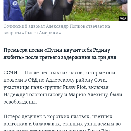
Learning English
СОЦИАЛЬНЫЕ СЕТИ
Сочинский адвокат Александр Попков отвечает на
вопросы «Голоса Америки»
Премьера песни «Путин научит тебя Родину
Языки
любить» после третьего задержания за три дня
СОЧИ —
После нескольких часов, которые они
провели в ОВД по Адлерскому району Сочи,
участницы панк-группы Pussy Riot, включая
Надежду Толоконникову и Марию Алехину, были
освобождены.
Пятеро девушек в коротких платьях, цветных
колготках и балаклавах, ставших узнаваемым во