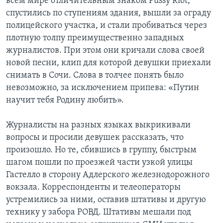
всем мире отличительным знаком Pussy Riot,
спустились по ступениям здания, вышли за ограду
полицейского участка, и стали пробиваться через
плотную толпу преимущественно западных
журналистов. При этом они кричали слова своей
новой песни, клип для которой девушки приехали
снимать в Сочи. Слова в толчее понять было
невозможно, за исключением припева: «Путин
научит тебя Родину любить».
Журналисты на разных языках выкрикивали
вопросы и просили девушек рассказать, что
произошло. Но те, сбившись в группу, быстрым
шагом пошли по проезжей части узкой улицы
Гастелло в сторону Адлерского железнодорожного
вокзала. Корреспонденты и телеоператоры
устремились за ними, оставив штативы и другую
технику у забора РОВД. Штативы мешали под