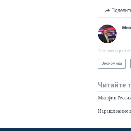
Поделит
Мих
This item is part of
Экономика
Читайте 
Минфин России
Наращивание во