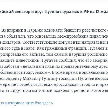
йский сенатор и друг Путина подал иск к РФ на 12 ми
—
Во вторник в Париже адвокаты бывшего российского 
ева объявили, что основатель Межпромбанка подал иск
в долларов. Соответствующие документы направлены 
ского суда в Гааге. Как гражданин Франции, Пугачев з
приировала его активы, тем самым нарушив российск
 защите инвестиций. Пугачев сообщил, что его амери
азработан «детальный план по предварительному арес
обственности зарубежом». В тоже время в эксклюзивн
спонденту Михаилу Гуткину господин Пугачев выраз
и меры не потребуются, если «российская сторона и пре
тин найдут прагматичный подход» к решению этого в
ю интервью читайте здесь.