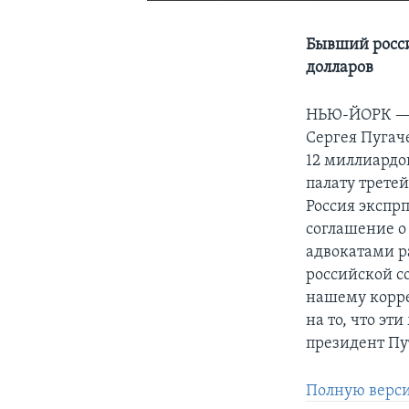
Бывший росси
долларов
НЬЮ-ЙОРК 
Сергея Пугач
12 миллиардо
палату третей
Россия экспр
соглашение о
адвокатами р
российской с
нашему корре
на то, что эт
президент Пу
Полную верси