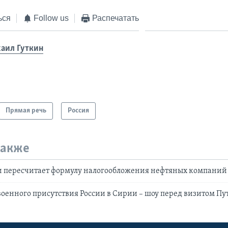
ься
Follow us
Распечатать
аил Гуткин
Прямая речь
Россия
также
 пересчитает формулу налогообложения нефтяных компаний
енного присутствия России в Сирии – шоу перед визитом Пу