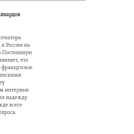
EMBED
SHARE
ллиардов
сенатора
 к России на
в Постоянную
аявляет, что
о-французское
канскими
ту
ом интервью
ил надежду
жде всего
опроса.