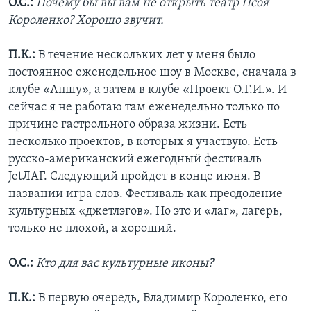
О.С.:
Почему бы вы вам не открыть театр Псоя
Короленко? Хорошо звучит.
П.К.:
В течение нескольких лет у меня было
постоянное еженедельное шоу в Москве, сначала в
клубе «Апшу», а затем в клубе «Проект О.Г.И.». И
сейчас я не работаю там еженедельно только по
причине гастрольного образа жизни. Есть
несколько проектов, в которых я участвую. Есть
русско-американский ежегодный фестиваль
JetЛАГ. Следующий пройдет в конце июня. В
названии игра слов. Фестиваль как преодоление
культурных «джетлэгов». Но это и «лаг», лагерь,
только не плохой, а хороший.
О.С.:
Кто для вас культурные иконы?
П.К.:
В первую очередь, Владимир Короленко, его