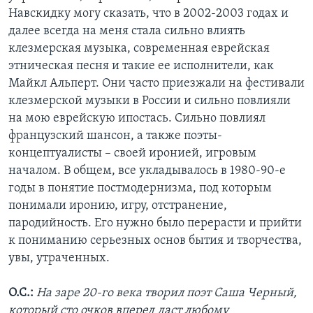
Навскидку могу сказать, что в 2002-2003 годах и
далее всегда на меня стала сильно влиять
клезмерская музыка, современная еврейская
этническая песня и такие ее исполнители, как
Майкл Альперт. Они часто приезжали на фестивали
клезмерской музыки в России и сильно повлияли
на мою еврейскую ипостась. Сильно повлиял
французский шансон, а также поэты-
концептуалисты – своей иронией, игровым
началом. В общем, все укладывалось в 1980-90-е
годы в понятие постмодернизма, под которым
понимали иронию, игру, отстранение,
пародийность. Его нужно было перерасти и прийти
к пониманию серьезных основ бытия и творчества,
увы, утраченных.
О.С.:
На заре 20-го века творил поэт Саша Черный,
который сто очков вперед даст любому