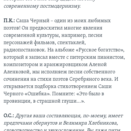
современному постмодернизму.
П.К.:
Саша Черный – один из моих любимых
поэтов! Он предвосхитил многие явления
современной культуры, например, песни
персонажей фильмов, спектаклей,
радиопостановок. На альбоме «Русское богатство»,
который я записал вместе с питерским пианистом,
композитором и аранжировщиком Аленой
Аленковой, мы исполняем песни собственного
сочинения на стихи поэтов Серебряного века. И
открывается подборка стихотворением Саши
Черного «Ошибка». Помните: «Это было в
провинции, в страшной глуши...».
О.С.:
Другая ваша составляющая, по-моему, имеет
предтечами обериутов и Велимира Хлебникова,
словотворчество и звукосложение. Вы даже ритм