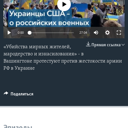
No media source currently available
Learning English
СОЦИАЛЬНЫЕ СЕТИ
0:00
27:04
Прямая ссылка
«Убийства мирных жителей,
Языки
мародерство и изнасилования» - в
Вашингтоне протестуют против жестокости армии
РФ в Украине
Поделиться