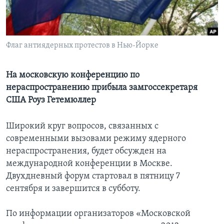
Learning English
СОЦИАЛЬНЫЕ СЕТИ
Флаг антиядерных протестов в Нью-Йорке
На московскую конференцию по
нераспространению прибыла замгоссекретаря
Языки
США Роуз Гетемюллер
Широкий круг вопросов, связанных с
современными вызовами режиму ядерного
нераспространения, будет обсужден на
международной конференции в Москве.
Двухдневный форум стартовал в пятницу 7
сентября и завершится в субботу.
По информации организаторов «Московской