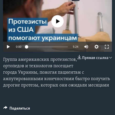
Learning English
No media source currently available
СОЦИАЛЬНЫЕ СЕТИ
Языки
0:00
5:24
Прямая ссылка
Группа американских протезистов,
ортопедов и технологов посещает
города Украины, помогая пациентам с
ампутированными конечностями быстро получить
дорогие протезы, которых они ожидали месяцами
Поделиться