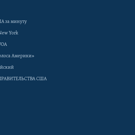
А за минуту
New York
VOA
олоса Америки»
ийский
ПРАВИТЕЛЬСТВА США