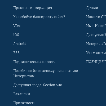
Правовая информация
Детали
Как обойти блокировку сайта?
Новости СШ
VOA+
Нью-Йорк 
iOS
Дискуссия 
Android
История «Г
RSS
Учим англ
Learning English
Подпишитесь на новости
ПОЗИЦИЯ 
Пособие по безопасному пользованию
СОЦИАЛЬНЫЕ СЕТИ
Интернетом
Доступная среда: Section 508
Вакансии
Приватность
Языки