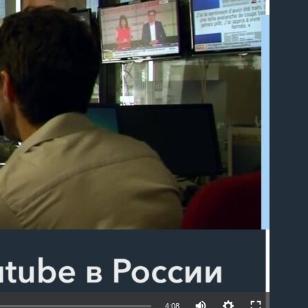
able
4:08