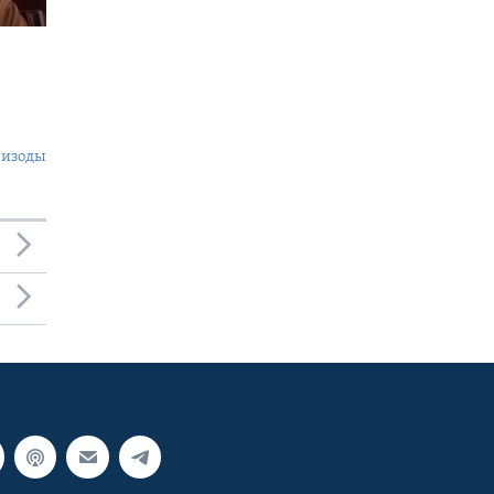
пизоды