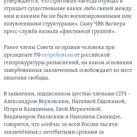
утверждается, что Пригожин «всегда отрицал и
отрицает существование каких-либо связей между
ним и какими бы ни было военизированными или
полувоенными структурами». Саму ЧВК Вагнера
пресс-служба назвала «фиктивной группой».
Ранее члены Совета по правам человека при
президенте РФ
потребовали
от российской
генпрокуратуры разъяснений, на каком основании
завербованных заключенных освобождают из мест
лишения свободы.
В заявлении, подписанном шестью членами СПЧ –
Александром Верховским, Наталией Евдокимой,
Игорем Каляпиным, Евой Меркачевой,
Владимиром Ряховским и Николаем Сванидзе,
говорится, что «сейчас по всей России тысячи
заключённых с неотбытыми сроками за