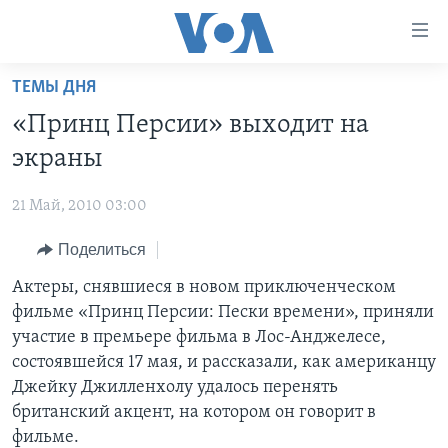
Линки
доступности
Перейти
ТЕМЫ ДНЯ
на
ГЛАВНОЕ
«Принц Персии» выходит на
основной
ПРОГРАММЫ
контент
экраны
ПРОЕКТЫ
Перейти
АМЕРИКА
к
21 Май, 2010 03:00
ЭКСПЕРТИЗА
НОВОСТИ ЗА МИНУТУ
УЧИМ АНГЛИЙСКИЙ
основной
Поделиться
ИНТЕРВЬЮ
ИТОГИ
НАША АМЕРИКАНСКАЯ ИСТОРИЯ
навигации
Перейти
ФАКТЫ ПРОТИВ ФЕЙКОВ
Актеры, снявшиеся в новом приключенческом
ПОЧЕМУ ЭТО ВАЖНО?
А КАК В АМЕРИКЕ?
в
фильме «Принц Персии: Пески времени», приняли
ЗА СВОБОДУ ПРЕССЫ
ДИСКУССИЯ VOA
АРТЕФАКТЫ
поиск
участие в премьере фильма в Лос-Анджелесе,
УЧИМ АНГЛИЙСКИЙ
ДЕТАЛИ
АМЕРИКАНСКИЕ ГОРОДКИ
состоявшейся 17 мая, и рассказали, как американцу
Джейку Джилленхолу удалось перенять
ВИДЕО
НЬЮ-ЙОРК NEW YORK
ТЕСТЫ
британский акцент, на котором он говорит в
ПОДПИСКА НА НОВОСТИ
АМЕРИКА. БОЛЬШОЕ ПУТЕШЕСТВИЕ
фильме.