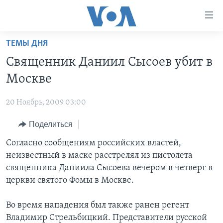
Линки
доступности
Перейти
ТЕМЫ ДНЯ
на
ГЛАВНОЕ
Священник Даниил Сысоев убит в
основной
ПРОГРАММЫ
контент
Москве
ПРОЕКТЫ
Перейти
АМЕРИКА
к
20 Ноябрь, 2009 03:00
ЭКСПЕРТИЗА
НОВОСТИ ЗА МИНУТУ
УЧИМ АНГЛИЙСКИЙ
основной
Поделиться
ИНТЕРВЬЮ
ИТОГИ
НАША АМЕРИКАНСКАЯ ИСТОРИЯ
навигации
Перейти
ФАКТЫ ПРОТИВ ФЕЙКОВ
Согласно сообщениям российских властей,
ПОЧЕМУ ЭТО ВАЖНО?
А КАК В АМЕРИКЕ?
в
неизвестный в маске расстрелял из пистолета
ЗА СВОБОДУ ПРЕССЫ
ДИСКУССИЯ VOA
АРТЕФАКТЫ
поиск
священника Даниила Сысоева вечером в четверг в
УЧИМ АНГЛИЙСКИЙ
ДЕТАЛИ
АМЕРИКАНСКИЕ ГОРОДКИ
церкви святого Фомы в Москве.
ВИДЕО
НЬЮ-ЙОРК NEW YORK
ТЕСТЫ
Во время нападения был также ранен регент
ПОДПИСКА НА НОВОСТИ
АМЕРИКА. БОЛЬШОЕ ПУТЕШЕСТВИЕ
Владимир Стрельбицкий. Представители русской