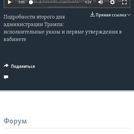
Auto
0:00
4:24
Learning English
240p
Прямая ссылка
Подробности второго дня
360p
администрации Трампа:
СОЦИАЛЬНЫЕ СЕТИ
исполнительные указы и первые утверждения в
480p
Auto
240p
360p
480p
кабинете
720p
720p
1080p
1080p
Языки
Поделиться
Форум