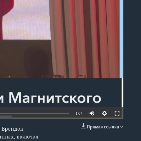
able
1:07
Прямая ссылка
т Брендон
EMBED
енных, включая