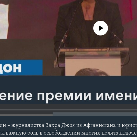
No media source currently avail
ии – журналистка Захра Джоя из Афганистана и юрис
рал важную роль в освобождении многих политзаключ