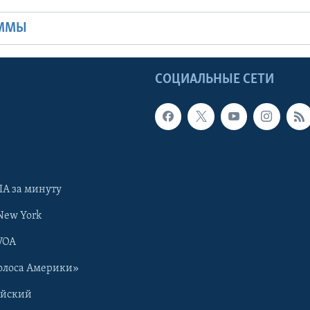
АММЫ
Ы
СОЦИАЛЬНЫЕ СЕТИ
А за минуту
New York
VOA
олоса Америки»
ийский