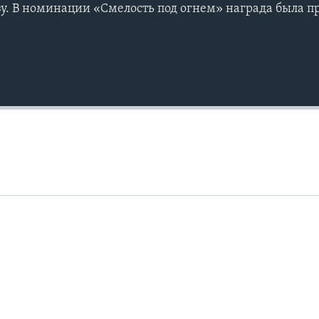
у. В номинации «Смелость под огнем» награда была 