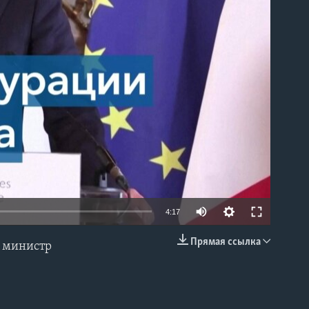
able
4:17
Прямая ссылка
й министр
EMBED