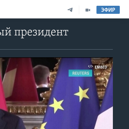
ЭФИР
вый президент
EMBED