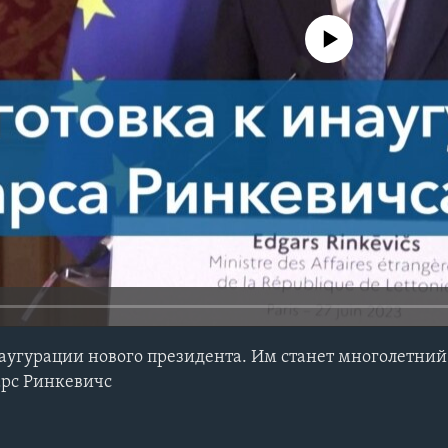
No media source currently avail
наугурации нового президента. Им станет многолетни
арс Ринкевичс