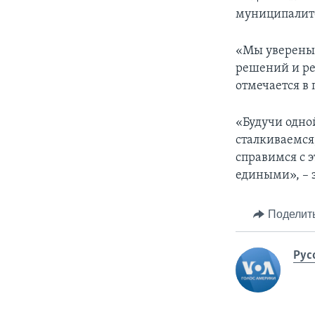
муниципалит
«Мы уверены,
решений и ре
отмечается в
«Будучи одно
сталкиваемся
справимся с 
едиными», – 
Поделит
Рус