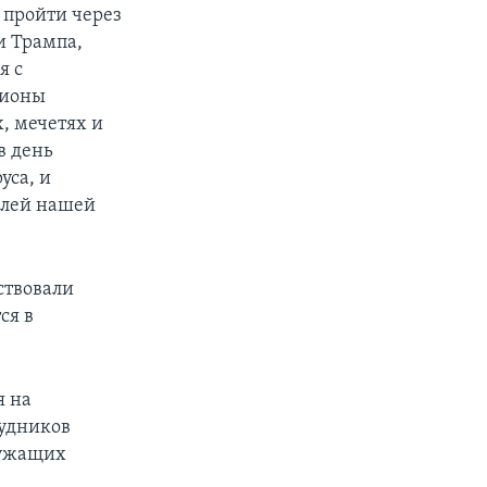
 пройти через
и Трампа,
я с
лионы
х, мечетях и
в день
уса, и
елей нашей
ствовали
ся в
я на
рудников
лужащих