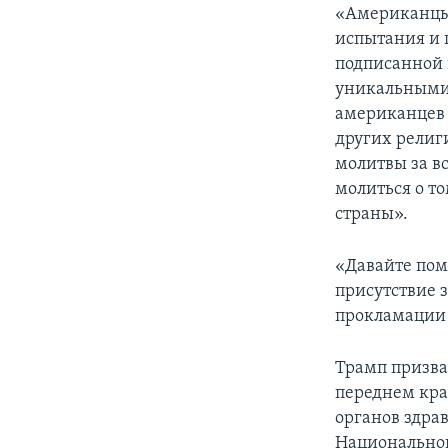
«Американцы 
испытания и 
подписанной в
уникальными 
американцев н
других религ
молитвы за в
молиться о т
страны».
«Давайте пом
присутствие з
прокламации 
Трамп призва
переднем кра
органов здра
Национальной