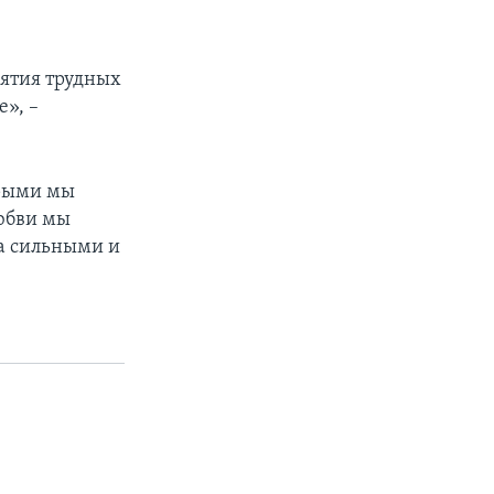
нятия трудных
», –
орыми мы
любви мы
да сильными и