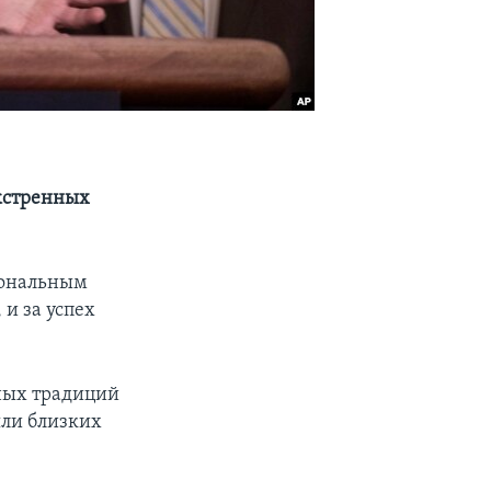
экстренных
иональным
и за успех
зных традиций
яли близких