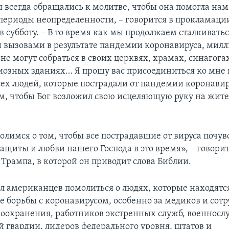
всегда обращались к молитве, чтобы она помогла нам
периоды неопределенности, – говорится в прокламаци
 субботу. – В то время как мы продолжаем сталкиватьс
вызовами в результате пандемии коронавируса, мил
е могут собраться в своих церквях, храмах, синагога
иозных зданиях… Я прошу вас присоединиться ко мне 
сех людей, которые пострадали от пандемии коронавир
ом, чтобы Бог возложил свою исцеляющую руку на жит
олимся о том, чтобы все пострадавшие от вируса почув
ащиты и любви нашего Господа в это время», – говорит
Трампа, в которой он приводит слова Библии.
л американцев помолиться о людях, которые находятс
е борьбы с коронавирусом, особенно за медиков и сот
воохранения, работников экстренных служб, военнос
 гвардии, лидеров федерального уровня, штатов и