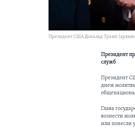
Президент США Дональд Трамп (архивн
Президент пр
служб
Президент СШ
днем молитвы
общенационал
Глава госуда
вознести мол
или понесли 