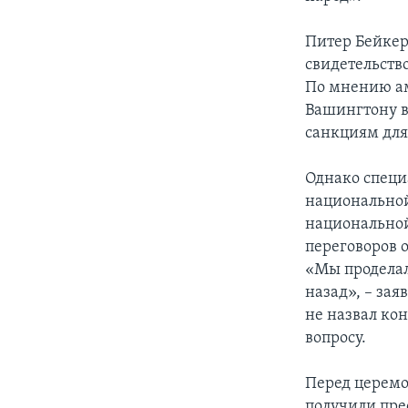
Питер Бейкер
свидетельство
По мнению ам
Вашингтону в
санкциям для 
Однако специ
национальной
национальной
переговоров 
«Мы проделал
назад», – зая
не назвал ко
вопросу.
Перед церемо
получили пре