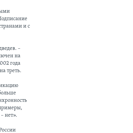
ными
 Подписание
странами и с
ведев. –
лючен на
002 года
на треть.
фикацию
 больше
инхронность
 примеры,
– нет».
России