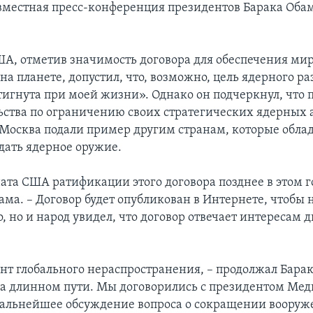
овместная пресс-конференция президентов Барака Об
А, отметив значимость договора для обеспечения мир
на планете, допустил, что, возможно, цель ядерного р
стигнута при моей жизни». Однако он подчеркнул, что 
льства по ограничению своих стратегических ядерных 
Москва подали пример другим странам, которые обла
здать ядерное оружие.
ата США ратификации этого договора позднее в этом го
ма. – Договор будет опубликован в Интернете, чтобы 
, но и народ увидел, что договор отвечает интересам д
нт глобального нераспространения, – продолжал Барак
а длинном пути. Мы договорились с президентом Ме
альнейшее обсуждение вопроса о сокращении вооруж