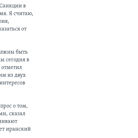
«Санкции в
я. Я считаю,
рия,
азаться от
олжны быть
ы сегодня в
– отметил
им из двух
 интересов
прос о том,
ми, сказал
ичивают
ает иранский