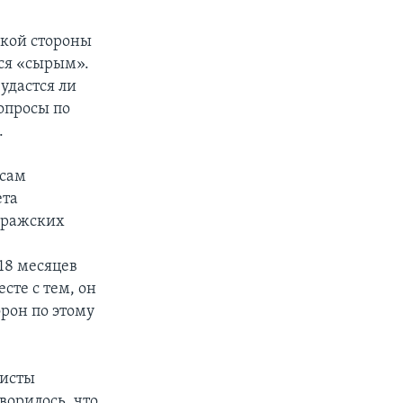
ской стороны
тся «сырым».
удастся ли
опросы по
.
осам
ета
пражских
18 месяцев
сте с тем, он
рон по этому
листы
ворилось, что