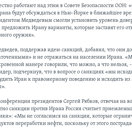
естно работают над этим в Совете Безопасности ООН: 
ана будут обсуждаться в Нью-Йорке в ближайшее врем
зидентом Медведевым смогли установить уровень дове
предложить Ирану варианты, которые заставят его отк
рного оружия».
дведев, поддержав идею санкций, добавил, что они д
точенными» и не отражаться на населении Ирана. «М
ровенной манере говорили, что можно, а что нельзя, 
идер, подчеркнув, что в вопросе о санкциях «мы исход
будить Иран к правомерному поведению и исходить из
ы».
онференции президентов Сергей Рябков, отвечая на во
тно санкции против Ирана Россия считает приемлемы
ики»: «Мы не согласимся на санкции, которые огран
дуктов переработки нефти, поскольку от этого пострад