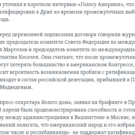
в уточнил в коротком интервью «Голосу Америки», что
атифицирован в Думе ко времени промежуточных выб
года.
перед церемонией подписания договора говорили журн
ле председатель комитета Совета Федерации по межд
 Маргелов и председатель комитета по международн
тантин Косачев. Они считают, что после промежуточн
гут потерять большинство в американском Конгрессе, а
ысит вероятность возникновения проблем с ратификаци
входят в состав российской делегации, прибывшей в П
 Медведевым.
 пресс-секретарь Белого дома, заявил на брифинге в Пр
8 апреля была продемонстрирована способность и гото
ву между администрациями в Вашингтоне и Москве, и
ваний полагать, что американский народ и его избра
в том числе и республиканцы– не поддержат ратификац