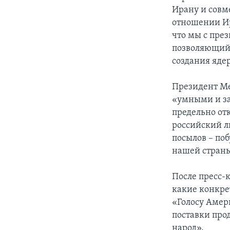
Ирану и совм
отношении Ир
что мы с пре
позволяющий 
создания яде
Президент Ме
«умными и за
предельно отк
российский л
посылов – по
нашей стран
После пресс-к
какие конкре
«Голосу Амер
поставки про
народ».