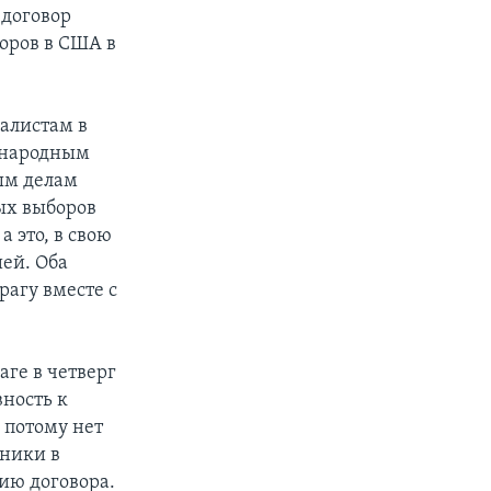
 договор
оров в США в
алистам в
ународным
ым делам
ых выборов
 это, в свою
ей. Оба
рагу вместе с
аге в четверг
вность к
 потому нет
нники в
ию договора.