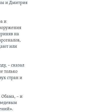
амы и Дмитрия
а и
азоружения
приняв на
арсеналов,
дают или
ду, – сказал
не только
вух стран и
 Обама, – и
дведевым
ений».