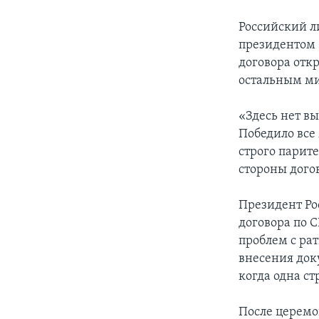
Российский л
президентом 
договора отк
остальным м
«Здесь нет в
Победило все
строго парит
стороны дого
Президент Ро
договора по С
проблем с ра
внесения док
когда одна с
После церемо