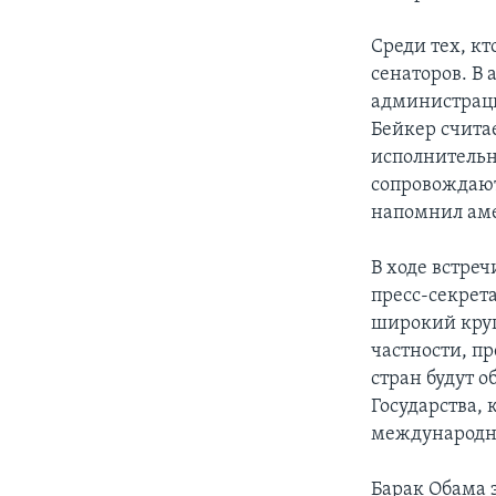
Среди тех, к
сенаторов. В
администраци
Бейкер счита
исполнительн
сопровождают
напомнил ам
В ходе встре
пресс-секрета
широкий круг
частности, п
стран будут 
Государства,
международн
Барак Обама 