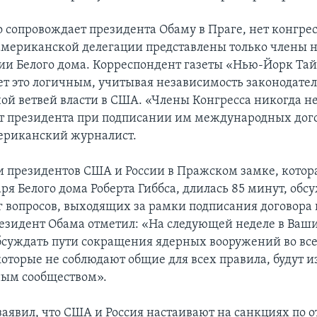
то сопровождает президента Обаму в Праге, нет конгре
 американской делегации представлены только члены
и Белого дома. Корреспондент газеты «Нью-Йорк Та
ет это логичным, учитывая независимость законодате
ой ветвей власти в США. «Члены Конгресса никогда н
 президента при подписании им международных дого
ериканский журналист.
чи президентов США и России в Пражском замке, котора
ря Белого дома Роберта Гиббса, длилась 85 минут, обс
 вопросов, выходящих за рамки подписания договора 
резидент Обама отметил: «На следующей неделе в Ваш
обсуждать пути сокращения ядерных вооружений во все
 которые не соблюдают общие для всех правила, будут 
ым сообществом».
заявил, что США и Россия настаивают на санкциях по