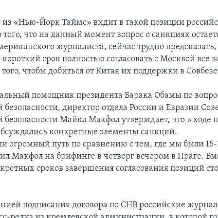
 из «Нью-Йорк Таймс» видит в такой позиции россий
 того, что на данный момент вопрос о санкциях остае
ериканского журналиста, сейчас трудно предсказать, 
 короткий срок полностью согласовать с Москвой все в
того, чтобы добиться от Китая их поддержки в Совбезе
альный помощник президента Барака Обамы по вопр
 безопасности, директор отдела России и Евразии Сов
 безопасности Майкл Макфол утверждает, что в ходе 
обсуждались конкретные элементы санкций.
и огромный путь по сравнению с тем, где мы были 15-
вил Макфол на брифинге в четверг вечером в Праге. Вме
нкретных сроков завершения согласования позиций сто
нией подписания договора по СНВ российские журна
сс-релиз из кремлевской администрации, в которой го