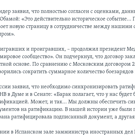
идер заявил, что полностью согласен с оценками, дан
Обамой: «Это действительно историческое событие...
роет новую страницу в сотрудничестве между нашими 
иром».
ыигравших и проигравших, – продолжил президент Мед
 мировое сообщество». Он подчеркнул, что договор зак
етной основе. По сравнению с Московским договором 2
ворились сократить суммарное количество боезарядов 
ссии заявил, что необходимо синхронизировать рати
НВ в Думе и в Сенате: «Барак полагает, что у нас будет
тификацией. Может, и так... Мы должны обеспечить с
ументов на ратификацию. В нашей истории уже были
трана ратифицировала подписанный документ, а другая 
нии в Испанском зале замминистра иностранных дел 