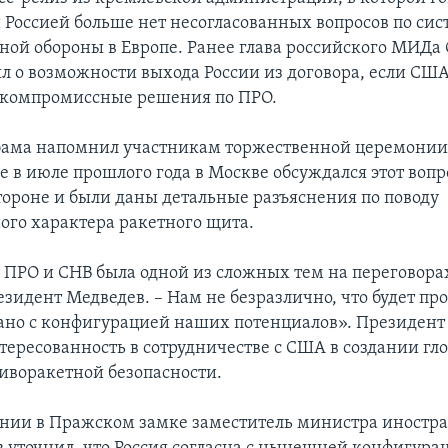
Россией больше нет несогласованных вопросов по сис
ной обороны в Европе. Ранее глава российского МИДа
ял о возможности выхода России из договора, если США
а компромиссные решения по ПРО.
бама напомнил участникам торжественной церемонии
е в июле прошлого года в Москве обсуждался этот вопр
тороне и были даны детальные разъяснения по поводу
ого характера ракетного щита.
 ПРО и СНВ была одной из сложных тем на переговорах
зидент Медведев. – Нам не безразлично, что будет пр
зано с конфигурацией наших потенциалов». Президент
тересованность в сотрудничестве с США в создании гл
иворакетной безопасности.
нии в Пражском замке заместитель министра иностр