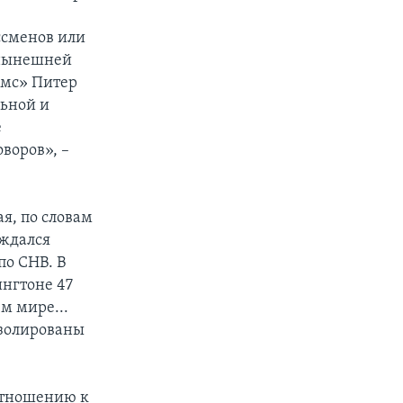
ссменов или
 нынешней
ймс» Питер
льной и
е
воров», –
я, по словам
уждался
по СНВ. В
ингтоне 47
м мире...
изолированы
 отношению к