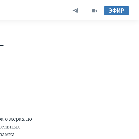
ЭФИР
–
а о мерах по
тельных
 замка