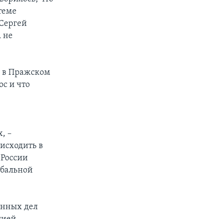
теме
 Сергей
 не
 в Пражском
ос и что
, –
оисходить в
 России
обальной
анных дел