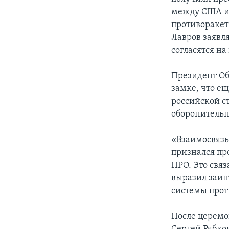
между США и 
противоракет
Лавров заявл
согласятся н
Президент О
замке, что ещ
российской с
оборонительн
«Взаимосвязь
признался пре
ПРО. Это свя
выразил заин
системы прот
После церемо