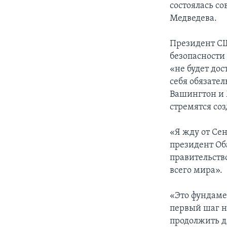
состоялась с
Медведева.
Президент СШ
безопасности 
«не будет до
себя обязате
Вашингтон и 
стремятся со
«Я жду от Сен
президент Оба
правительство
всего мира».
«Это фундаме
первый шаг н
продолжить д